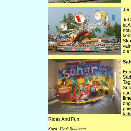
Jet
Jet
ja A
nous
ker
Skog
valm
ole 
Sah
Enn
Sär
Tag
Suo
uudi
Ilm
onge
pai
lait
Rides And Fun.
Kuva: Tivoli Suuronen