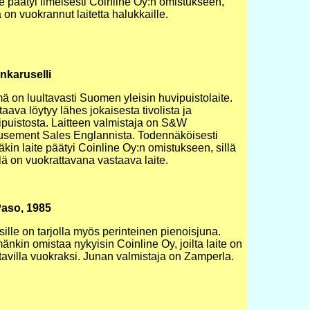
te päätyi ilmeisesti Coinline Oy:n omistukseen,
 on vuokrannut laitetta halukkaille.
inkaruselli
ä on luultavasti Suomen yleisin huvipuistolaite.
aava löytyy lähes jokaisesta tivolista ja
ipuistosta. Laitteen valmistaja on S&W
sement Sales Englannista. Todennäköisesti
kin laite päätyi Coinline Oy:n omistukseen, sillä
lä on vuokrattavana vastaava laite.
Paso, 1985
ille on tarjolla myös perinteinen pienoisjuna.
nkin omistaa nykyisin Coinline Oy, joilta laite on
tavilla vuokraksi. Junan valmistaja on Zamperla.