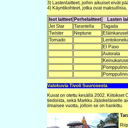
3) Lastenlaitteet, joihin aikuiset eivät 
4) Käyntikohteet, jotka ovat maksullisia,
Isot laitteet
Perhelaitteet
Lasten lai
Jet Star
Tarantella
Tagada
Twister
Neptune
Eläinkarusel
Tornado
Lentokoneka
El Paso
Autorata
Keinukarusel
Pomppulinn
Pomppulinn
Valokuvia Tivoli Suurosesta
Kuvat on otettu kesällä 2002. Kiitokset O
tiedoista, sekä Markku Jääskeläiselle a
ilmaisee vuotta, jolloin se on hankittu.
Tar
Rii