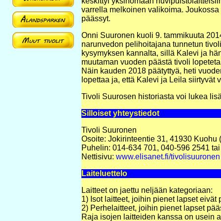
keskittyi yksinomaan huvipuistolaitteisiin
varrella melkoinen valikoima. Joukossa 
päässyt.
Onni Suuronen kuoli 9. tammikuuta 2014
narunvedon pelihoitajana tunnetun tivoli
kysymyksen kannalta, sillä Kalevi ja 
muutaman vuoden päästä tivoli lopetetaan,
Näin kauden 2018 päätyttyä, heti vuoden 20
lopettaa ja, että Kalevi ja Leila siirtyvä
Tivoli Suurosen historiasta voi lukea li
Silloiset yhteystiedot
Tivoli Suuronen
Osoite: Jokirinteentie 31, 41930 Kuohu 
Puhelin: 014-634 701, 040-596 2541 ta
Nettisivu:
www.elisanet.fi/tivolisuuronen
Laiteluettelo
Laitteet on jaettu neljään kategoriaan:
1) Isot laitteet, joihin pienet lapset eiv
2) Perhelaitteet, joihin pienet lapset pää
Raja isojen laitteiden kanssa on usein 