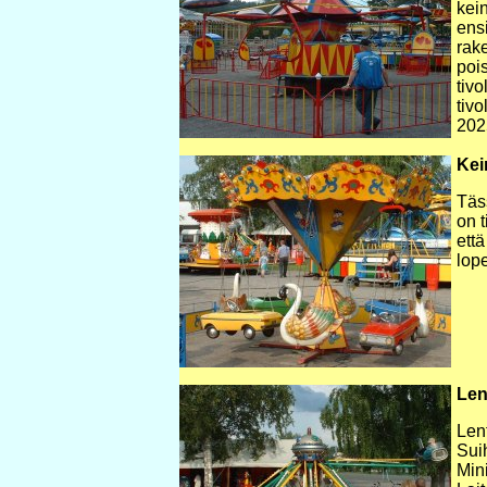
kein
ens
rake
poi
tivo
tivo
202
Kei
Täs
on t
että
lope
Len
Len
Sui
Mini