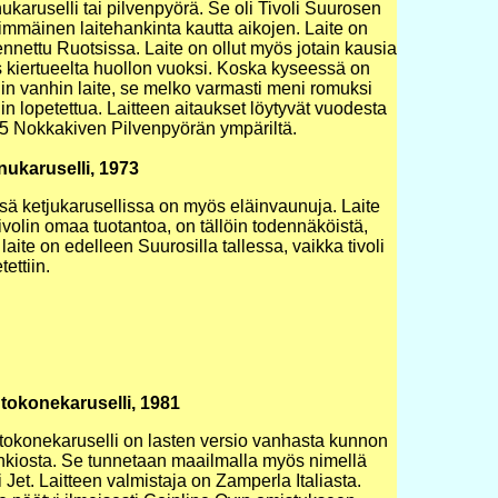
ukaruselli tai pilvenpyörä. Se oli Tivoli Suurosen
immäinen laitehankinta kautta aikojen. Laite on
nnettu Ruotsissa. Laite on ollut myös jotain kausia
s kiertueelta huollon vuoksi. Koska kyseessä on
lin vanhin laite, se melko varmasti meni romuksi
lin lopetettua. Laitteen aitaukset löytyvät vuodesta
5 Nokkakiven Pilvenpyörän ympäriltä.
nukaruselli, 1973
sä ketjukarusellissa on myös eläinvaunuja. Laite
ivolin omaa tuotantoa, on tällöin todennäköistä,
 laite on edelleen Suurosilla tallessa, vaikka tivoli
tettiin.
tokonekaruselli, 1981
tokonekaruselli on lasten versio vanhasta kunnon
hkiosta. Se tunnetaan maailmalla myös nimellä
 Jet. Laitteen valmistaja on Zamperla Italiasta.