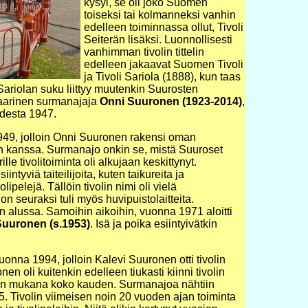
kysyi, se oli joko Suomen
toiseksi tai kolmanneksi vanhin
edelleen toiminnassa ollut, Tivoli
Seiterän lisäksi. Luonnollisesti
vanhimman tivolin tittelin
edelleen jakaavat Suomen Tivoli
ja Tivoli Sariola (1888), kun taas
Sariolan suku liittyy muutenkin Suurosten
endaarinen surmanajaja
Onni Suuronen (1923-2014)
,
odesta 1947.
949, jolloin Onni Suuronen rakensi oman
n kanssa. Surmanajo onkin se, mistä Suuroset
lle tivolitoiminta oli alkujaan keskittynyt.
tyviä taiteilijoita, kuten taikureita ja
olipelejä. Tällöin tivolin nimi oli vielä
 seuraksi tuli myös huvipuistolaitteita.
n alussa. Samoihin aikoihin, vuonna 1971 aloitti
Suuronen (s.1953)
. Isä ja poika esiintyivätkin
onna 1994, jolloin Kalevi Suuronen otti tivolin
 oli kuitenkin edelleen tiukasti kiinni tivolin
volin mukana koko kauden. Surmanajoa nähtiin
. Tivolin viimeisen noin 20 vuoden ajan toiminta