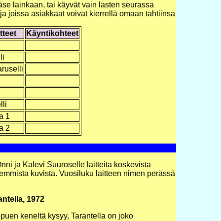
pääse lainkaan, tai käyvät vain lasten seurassa
 ja joissa asiakkaat voivat kierrellä omaan tahtiinsa
tteet
Käyntikohteet
li
ruselli
li
a 1
a 2
nni ja Kalevi Suuroselle laitteita koskevista
iemmista kuvista. Vuosiluku laitteen nimen perässä
antella, 1972
ppuen keneltä kysyy, Tarantella on joko