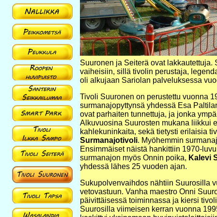
Suuronen ja Seiterä ovat lakkautettuja. 
vaiheisiin, sillä tivolin perustaja, leg
oli alkujaan Sariolan palveluksessa vu
Tivoli Suuronen on perustettu vuonna 1
surmanajopyttynsä yhdessä Esa Paltila
ovat parhaiten tunnettuja, ja jonka ympäri
Alkuvuosina Suurosten mukana liikkui esiin
kahlekuninkaita, sekä tietysti erilaisia tiv
Surmanajotivoli
. Myöhemmin surmanajon
Ensimmäiset näistä hankittiin 1970-luvu
surmanajon myös Onnin poika,
Kalevi 
yhdessä lähes 25 vuoden ajan.
Sukupolvenvaihdos nähtiin Suurosilla vu
vetovastuun. Vanha maestro Onni Suuronen
päivittäisessä toiminnassa ja kiersi ti
Suurosilla viimeisen kerran vuonna 1995