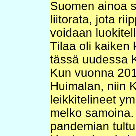
Suomen ainoa s
liitorata, jota r
voidaan luokitel
Tilaa oli kaike
tässä uudessa 
Kun vuonna 201
Huimalan, niin 
leikkitelineet y
melko samoina. V
pandemian tult