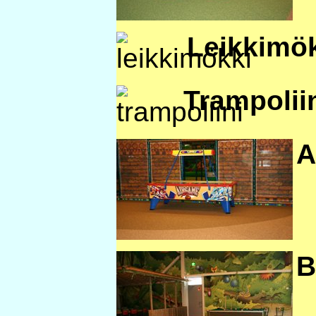
Leikkimö
Trampolii
A
B