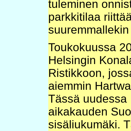
tuleminen onnist
parkkitilaa riitt
suuremmallekin 
Toukokuussa 20
Helsingin Kona
Ristikkoon, joss
aiemmin Hartwal
Tässä uudessa 
aikakauden Suo
sisäliukumäki. 