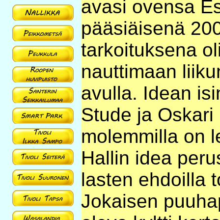
avasi ovensa E
pääsiäisenä 200
tarkoituksena ol
nauttimaan liiku
avulla. Idean is
Stude ja Oskari 
molemmilla on le
Hallin idea per
lasten ehdoilla 
Jokaisen puuha