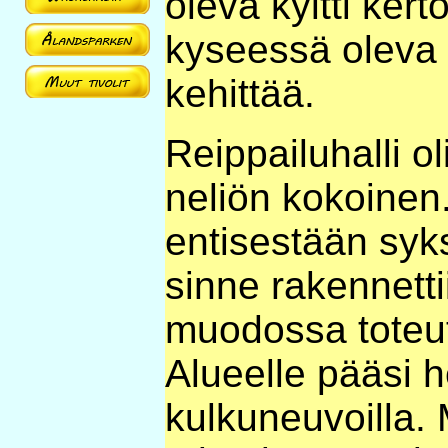
oleva kyltti ker
kyseessä oleva 
kehittää.
Reippailuhalli ol
neliön kokoinen.
entisestään syks
sinne rakennett
muodossa toteut
Alueelle pääsi he
kulkuneuvoilla.