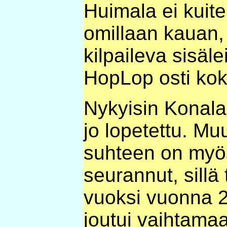
Huimala ei kuit
omillaan kauan,
kilpaileva sisäl
HopLop osti kok
Nykyisin Konal
jo lopetettu. M
suhteen on myös
seurannut, sillä
vuoksi vuonna 2
joutui vaihtama