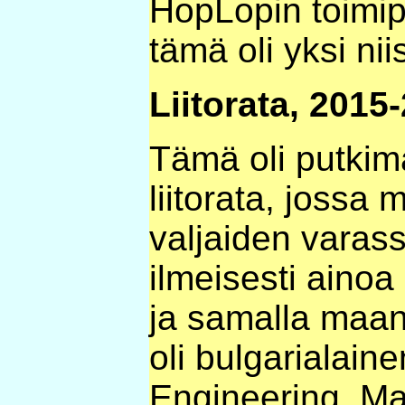
HopLopin toimipi
tämä oli yksi nii
Liitorata, 2015
Tämä oli putkim
liitorata, jossa
valjaiden varas
ilmeisesti aino
ja samalla maan
oli bulgarialain
Engineering. Mal