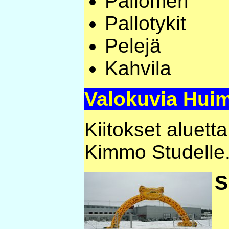
Pallomeri
Pallotykit
Pelejä
Kahvila
Valokuvia Huim
Kiitokset aluett
Kimmo Studelle
S