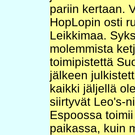
pariin kertaan.
HopLopin osti r
Leikkimaa. Syksy
molemmista ketju
toimipistettä S
jälkeen julkistet
kaikki jäljellä o
siirtyvät Leo's-
Espoossa toimii
paikassa, kuin m