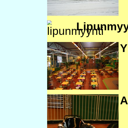
Lipunmyy
Y
A