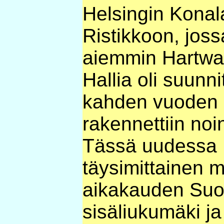
Helsingin Kona
Ristikkoon, joss
aiemmin Hartwal
Hallia oli suunni
kahden vuoden a
rakennettiin noi
Tässä uudessa 
täysimittainen m
aikakauden Suo
sisäliukumäki ja