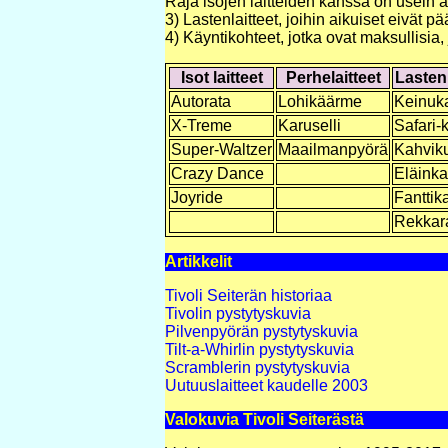
Raja isojen laitteiden kanssa on usein 
3) Lastenlaitteet, joihin aikuiset eivät 
4) Käyntikohteet, jotka ovat maksullisia,
Isot laitteet
Perhelaitteet
Lasten 
Autorata
Lohikäärme
Keinuka
X-Treme
Karuselli
Safari-k
Super-Waltzer
Maailmanpyörä
Kahviku
Crazy Dance
Eläinka
Joyride
Fanttika
Rekkar
Artikkelit
Tivoli Seiterän historiaa
Tivolin pystytyskuvia
Pilvenpyörän pystytyskuvia
Tilt-a-Whirlin pystytyskuvia
Scramblerin pystytyskuvia
Uutuuslaitteet kaudelle 2003
Valokuvia Tivoli Seiterästä