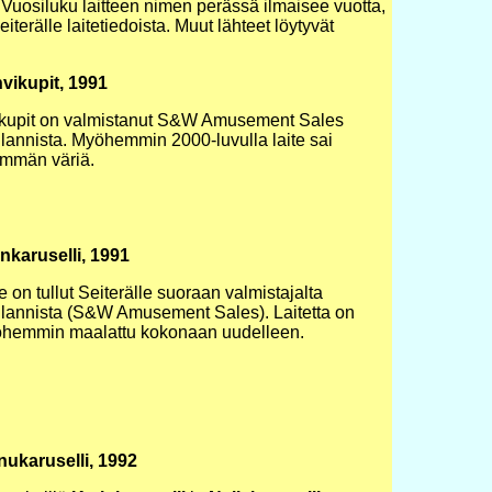
Vuosiluku laitteen nimen perässä ilmaisee vuotta,
iterälle laitetiedoista. Muut lähteet löytyvät
vikupit, 1991
kupit on valmistanut S&W Amusement Sales
lannista. Myöhemmin 2000-luvulla laite sai
mmän väriä.
inkaruselli, 1991
e on tullut Seiterälle suoraan valmistajalta
lannista (S&W Amusement Sales). Laitetta on
hemmin maalattu kokonaan uudelleen.
nukaruselli, 1992