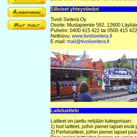
Silloiset yhteystiedot
Tivoli Seiterä Oy
Osoite: Mustajoentie 592, 12600 Läyliä
Puhelin: 0400 415 422 tai 0500 415 42
Nettisivu:
www.tivoliseitera.fi
E-mail:
mail@tivoliseitera.fi
Laiteluettelo
Laitteet on jaettu neljään kategoriaan:
1) Isot laitteet, joihin pienet lapset eiv
2) Perhelaitteet, joihin pienet lapset pää