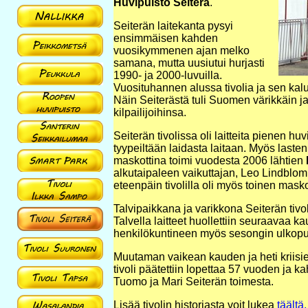
Huvipuisto Seiterä
.
Seiterän laitekanta pysyi
ensimmäisen kahden
vuosikymmenen ajan melko
samana, mutta uusiutui hurjasti
1990- ja 2000-luvuilla.
Vuosituhannen alussa tivolia ja sen kalus
Näin Seiterästä tuli Suomen värikkäin ja
kilpailijoihinsa.
Seiterän tivolissa oli laitteita pienen hu
tyypeiltään laidasta laitaan. Myös lastenla
maskottina toimi vuodesta 2006 lähtien
alkutaipaleen vaikuttajan, Leo Lindblo
eteenpäin tivolilla oli myös toinen masko
Talvipaikkana ja varikkona Seiterän tiv
Talvella laitteet huollettiin seuraavaa ka
henkilökuntineen myös sesongin ulkopu
Muutaman vaikean kauden ja heti kriisie
tivoli päätettiin lopettaa 57 vuoden ja k
Tuomo ja Mari Seiterän toimesta.
Lisää tivolin historiasta voit lukea
täältä.