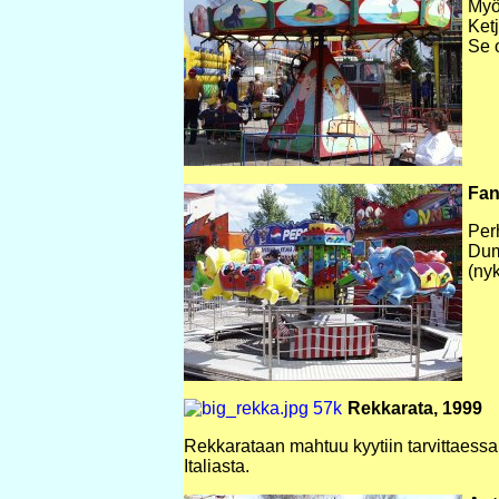
Myö
Ket
Se o
Fan
Per
Dumb
(ny
Rekkarata, 1999
Rekkarataan mahtuu kyytiin tarvittaessa
Italiasta.