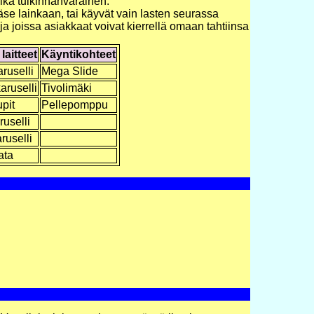
aika tulkinnanvarainen.
pääse lainkaan, tai käyvät vain lasten seurassa
 ja joissa asiakkaat voivat kierrellä omaan tahtiinsa
laitteet
Käyntikohteet
ruselli
Mega Slide
aruselli
Tivolimäki
pit
Pellepomppu
ruselli
ruselli
ata