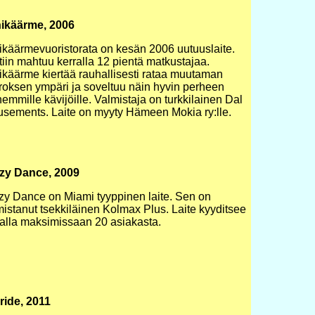
ikäärme, 2006
ikäärmevuoristorata on kesän 2006 uutuuslaite.
tiin mahtuu kerralla 12 pientä matkustajaa.
ikäärme kiertää rauhallisesti rataa muutaman
rroksen ympäri ja soveltuu näin hyvin perheen
emmille kävijöille. Valmistaja on turkkilainen Dal
sements. Laite on myyty Hämeen Mokia ry:lle.
zy Dance, 2009
zy Dance on Miami tyyppinen laite. Sen on
mistanut tsekkiläinen Kolmax Plus. Laite kyyditsee
ralla maksimissaan 20 asiakasta.
ride, 2011