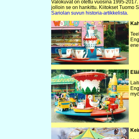
Valokuvat on otettu vuosina 1995-2017. 
jolloin se on hankittu. Kiitokset Tuomo Se
Sariolan suvun historia-artikkelista.
Kah
Tee
Eng
ene
Elä
Lait
Eng
myö
Kei