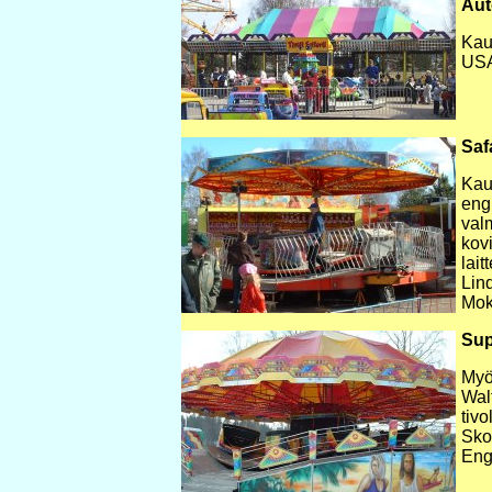
Aut
Kau
USA
Saf
Kau
eng
valm
kov
lait
Lind
Mok
Sup
Myö
Walt
tivo
Skog
Eng