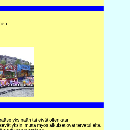
inen
2
ät pääse yksinään tai eivät ollenkaan
sevät yksin, mutta myös aikuiset ovat tervetulleita.