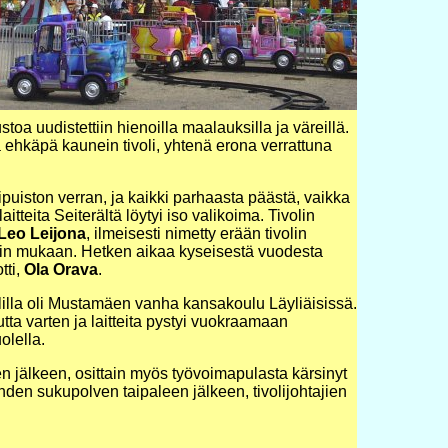
toa uudistettiin hienoilla maalauksilla ja väreillä.
 ehkäpä kaunein tivoli, yhtenä erona verrattuna
vipuiston verran, ja kaikki parhaasta päästä, vaikka
itteita Seiterältä löytyi iso valikoima. Tivolin
Leo Leijona
, ilmeisesti nimetty erään tivolin
min mukaan. Hetken aikaa kyseisestä vuodesta
tti,
Ola Orava
.
olilla oli Mustamäen vanha kansakoulu Läyliäisissä.
utta varten ja laitteita pystyi vuokraamaan
olella.
n jälkeen, osittain myös työvoimapulasta kärsinyt
ahden sukupolven taipaleen jälkeen, tivolijohtajien