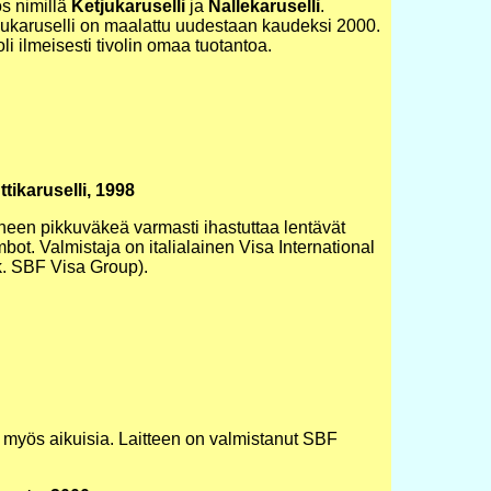
s nimillä
Ketjukaruselli
ja
Nallekaruselli
.
jukaruselli on maalattu uudestaan kaudeksi 2000.
li ilmeisesti tivolin omaa tuotantoa.
ttikaruselli, 1998
heen pikkuväkeä varmasti ihastuttaa lentävät
ot. Valmistaja on italialainen Visa International
k. SBF Visa Group).
 myös aikuisia. Laitteen on valmistanut SBF