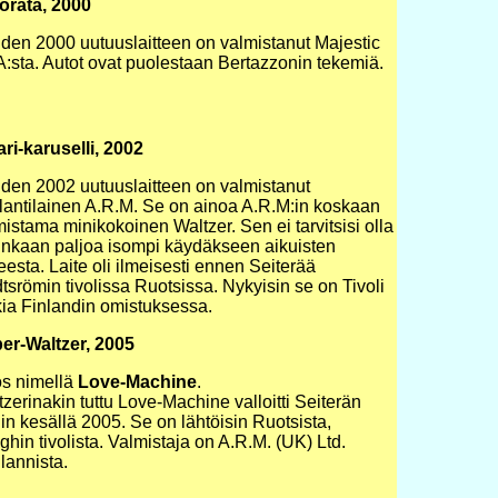
orata, 2000
den 2000 uutuuslaitteen on valmistanut Majestic
:sta. Autot ovat puolestaan Bertazzonin tekemiä.
ari-karuselli, 2002
den 2002 uutuuslaitteen on valmistanut
lantilainen A.R.M. Se on ainoa A.R.M:in koskaan
istama minikokoinen Waltzer. Sen ei tarvitsisi olla
inkaan paljoa isompi käydäkseen aikuisten
teesta. Laite oli ilmeisesti ennen Seiterää
tsrömin tivolissa Ruotsissa. Nykyisin se on Tivoli
ia Finlandin omistuksessa.
er-Waltzer, 2005
s nimellä
Love-Machine
.
zerinakin tuttu Love-Machine valloitti Seiterän
lin kesällä 2005. Se on lähtöisin Ruotsista,
hin tivolista. Valmistaja on A.R.M. (UK) Ltd.
lannista.