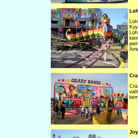
Loh
Loh
Kyy
Loh
kie
pien
Amu
Cra
Cra
val
ker
Joy