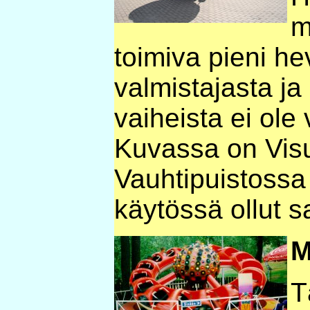
m
toimiva pieni he
valmistajasta j
vaiheista ei ole
Kuvassa on Vis
Vauhtipuistoss
käytössä ollut s
M
T