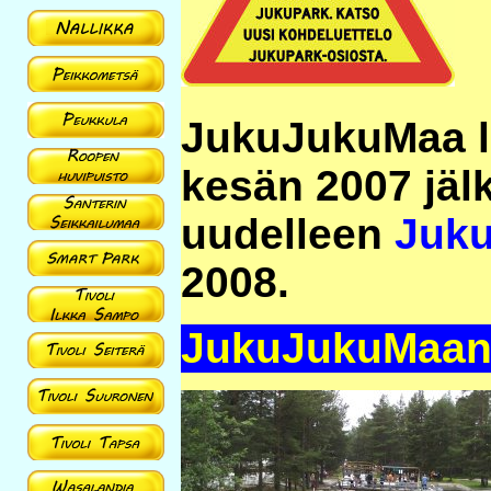
JukuJukuMaa lo
kesän 2007 jäl
uudelleen
Juku
2008.
JukuJukuMaan 