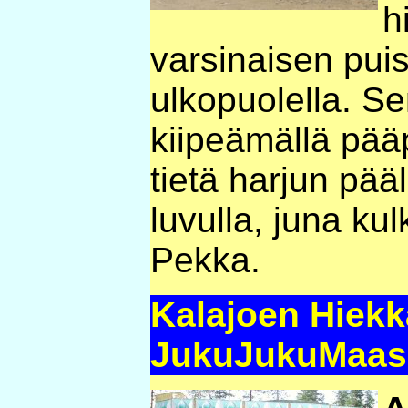
h
varsinaisen pui
ulkopuolella. S
kiipeämällä pää
tietä harjun pää
luvulla, juna ku
Pekka.
Kalajoen Hiekka
JukuJukuMaassa 