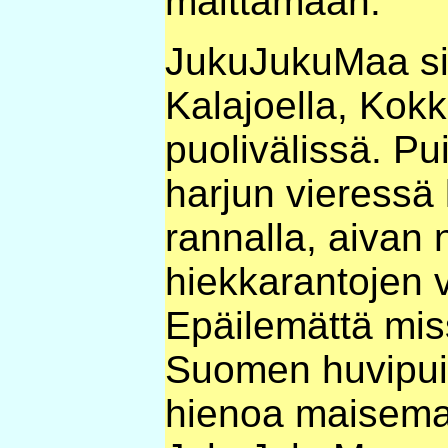
maittamaan.
JukuJukuMaa sij
Kalajoella, Kok
puolivälissä. Pu
harjun vieressä
rannalla, aivan 
hiekkarantojen 
Epäilemättä mi
Suomen huvipuis
hienoa maisema