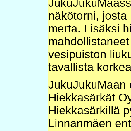
JukuJukuMaassa.
näkötorni, josta
merta. Lisäksi h
mahdollistaneet 
vesipuiston liuk
tavallista korke
JukuJukuMaan o
Hiekkasärkät Oy
Hiekkasärkillä 
Linnanmäen entis