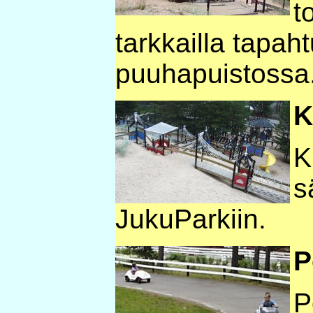
t
tarkkailla tapah
puuhapuistossa
K
K
s
JukuParkiin.
P
P