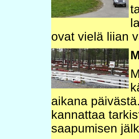
t
l
ovat vielä liian 
M
M
k
aikana päivästä
kannattaa tarkis
saapumisen jäl