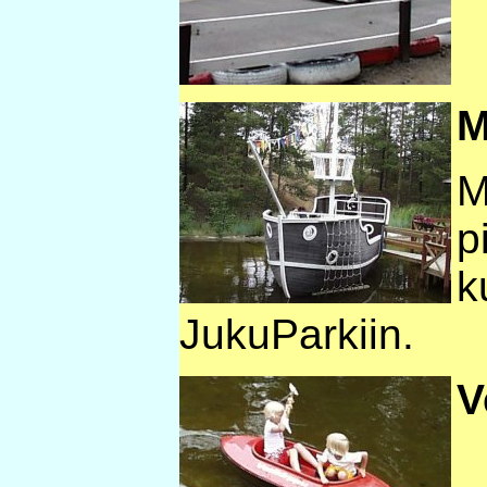
M
M
p
k
JukuParkiin.
V