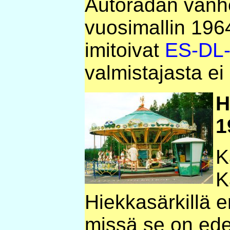
Autoradan vanh
vuosimallin 196
imitoivat
ES-DL-
valmistajasta ei 
H
1
K
K
Hiekkasärkillä 
missä se on edel