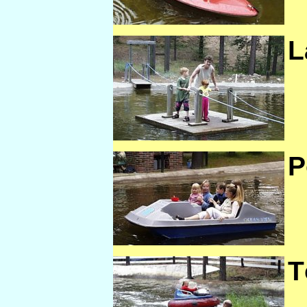
L
P
T