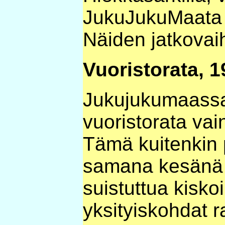
JukuJukuMaata 
Näiden jatkovaih
Vuoristorata, 
Jukujukumaassa
vuoristorata va
Tämä kuitenkin p
samana kesänä
suistuttua kiskoi
yksityiskohdat r