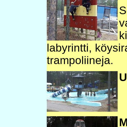
S
v
k
labyrintti, köysir
trampoliineja.
U
M