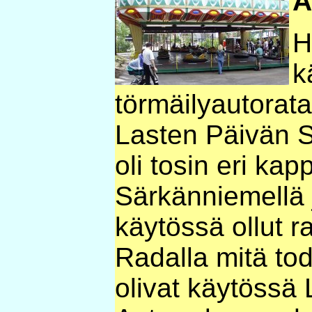
A
H
k
törmäilyautorata
Lasten Päivän S
oli tosin eri kap
Särkänniemellä 
käytössä ollut r
Radalla mitä t
olivat käytössä