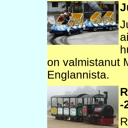
J
J
a
h
on valmistanut 
Englannista.
R
-
R