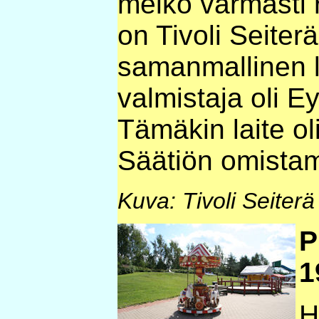
melko varmasti 
on Tivoli Seite
samanmallinen la
valmistaja oli Ey
Tämäkin laite ol
Säätiön omista
Kuva: Tivoli Seiterä
P
1
H