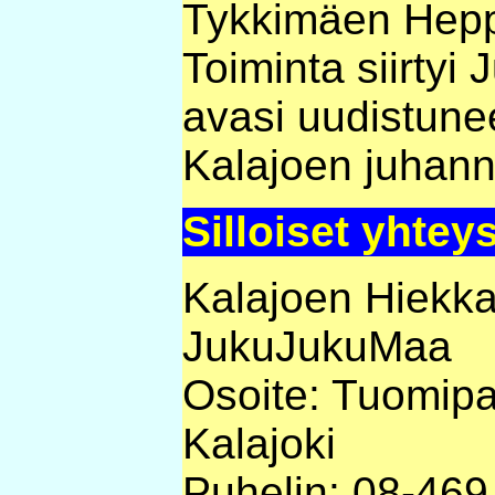
Tykkimäen Hepp
Toiminta siirtyi 
avasi uudistun
Kalajoen juhan
Silloiset yhtey
Kalajoen Hiekka
JukuJukuMaa
Osoite: Tuomipa
Kalajoki
Puhelin: 08-469