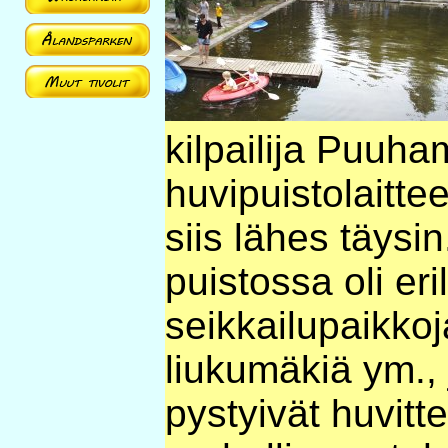
kilpailija Puuha
huvipuistolaittee
siis lähes täysi
puistossa oli eri
seikkailupaikko
liukumäkiä ym., 
pystyivät huvit