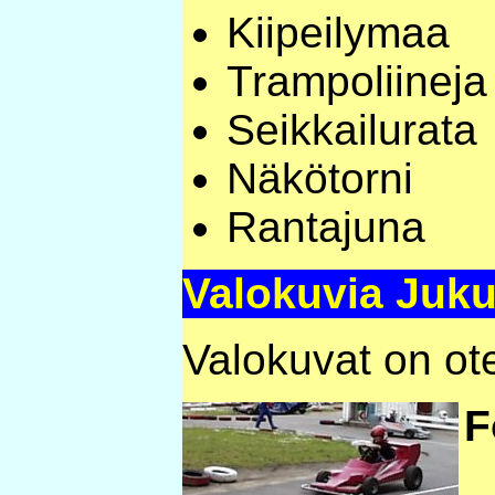
Kiipeilymaa
Trampoliineja
Seikkailurata
Näkötorni
Rantajuna
Valokuvia Juk
Valokuvat on ote
F