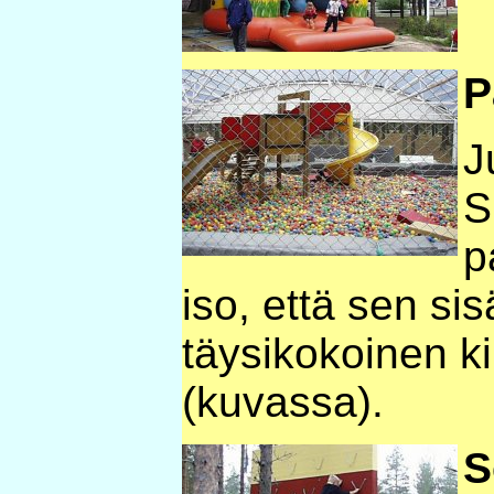
P
J
S
p
iso, että sen si
täysikokoinen ki
(kuvassa).
S