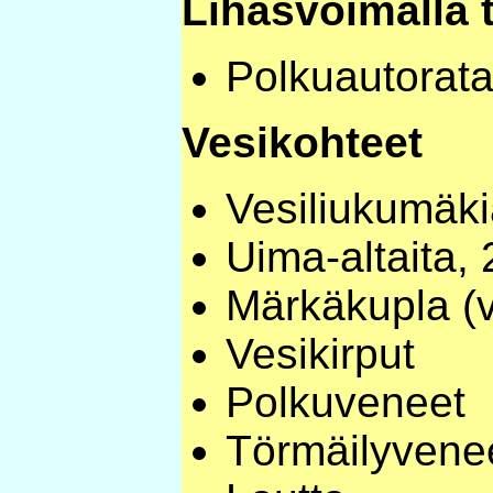
Lihasvoimalla t
Polkuautorat
Vesikohteet
Vesiliukumäki
Uima-altaita, 
Märkäkupla (
Vesikirput
Polkuveneet
Törmäilyvene