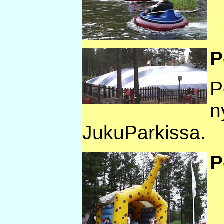
P
P
n
JukuParkissa.
P