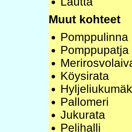
Lautta
Muut kohteet
Pomppulinna
Pomppupatja 
Merirosvolaiv
Köysirata
Hyljeliukumäk
Pallomeri
Jukurata
Pelihalli