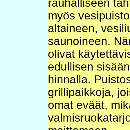
rauhalliseen taht
myös vesipuisto
altaineen, vesi
saunoineen. Näm
olivat käytettäv
edullisen sisä
hinnalla. Puisto
grillipaikkoja, j
omat eväät, mikä
valmisruokatarjo