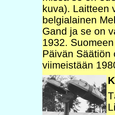
kuva). Laitteen 
belgialainen Me
Gand ja se on v
1932. Suomeen k
Päivän Säätiön
viimeistään 198
K
T
L