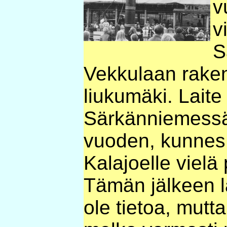
v
v
S
Vekkulaan raken
liukumäki. Laite 
Särkänniemess
vuoden, kunnes s
Kalajoelle vielä
Tämän jälkeen la
ole tietoa, mutt