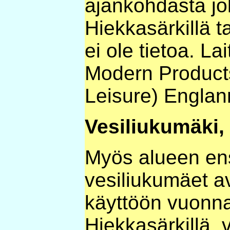
ajankohdasta jol
Hiekkasärkillä 
ei ole tietoa. La
Modern Product
Leisure) Englan
Vesiliukumäki,
Myös alueen en
vesiliukumäet av
käyttöön vuonn
Hiekkasärkillä,