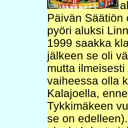
a
Päivän Säätiön 
pyöri aluksi Li
1999 saakka kla
jälkeen se oli vä
mutta ilmeisesti 
vaiheessa olla 
Kalajoella, enne
Tykkimäkeen vu
se on edelleen).