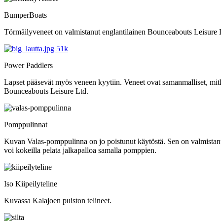
BumperBoats
Törmäilyveneet on valmistanut englantilainen Bounceabouts Leisure 
Power Paddlers
Lapset pääsevät myös veneen kyytiin. Veneet ovat samanmalliset, mitkä
Bounceabouts Leisure Ltd.
Pomppulinnat
Kuvan Valas-pomppulinna on jo poistunut käytöstä. Sen on valmistanu
voi kokeilla pelata jalkapalloa samalla pomppien.
Iso Kiipeilyteline
Kuvassa Kalajoen puiston telineet.