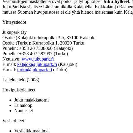
Vesipuistojen maskotteina ovat poika- ja tyttöpuoliset
Juku-hylkeet
.
JukuParkista sijaitsee Länsirannikolla Kalajoella, Kokkolan ja Raahen
muussa Suomen huvipuistossa ei ole yhtä hienoa maisemaa kuin Kala
Yhteystiedot
Jukupark Oy
Osoite (Kalajoki): Jukupolku 3-5, 85100 Kalajoki
Osoite (Turku): Kurrapolku 1, 20320 Turku
Puhelin: +358 20 7308060 (Kalajoki)
Puhelin: +358 407 582997 (Turku)
Nettisivu:
www.jukupark.fi
E-mail:
kalajoki@jukupark.fi
(Kalajoki)
E-mail:
turku@jukupark.fi
(Turku)
Laiteluettelo (2008)
Huvipuistolaitteet
Juku majakkatorni
Lunaloop
Nautic Jet
Vesikohteet
Vesileikkimaailma