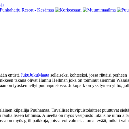
mään entistä
JukuJukuMaata
sellaiseksi kohteeksi, jossa riittäisi perheen
kkeen takana olivat Hannu Hellman joka on toiminut aiemmin Wasalandi
n on työskennellyt puuhapuistossa. Jukupark on yksityinen yhtiö, jolla 
äinen kilpailija Puuhamaa. Tavalliset huvipuistolaitteet puuttuvat sieltä 
 rauhalliseen tahtiinsa. Alueella on myös vesipuisto lukuisine uima-al
ssa on myös grillipaikkoja, joissa voi valmistaa omat eväät, mikäli val