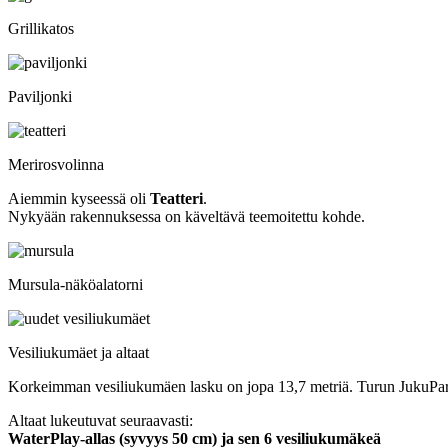
Grillikatos
Paviljonki
Merirosvolinna
Aiemmin kyseessä oli
Teatteri
.
Nykyään rakennuksessa on käveltävä teemoitettu kohde.
Mursula-näköalatorni
Vesiliukumäet ja altaat
Korkeimman vesiliukumäen lasku on jopa 13,7 metriä. Turun JukuPar
Altaat lukeutuvat seuraavasti:
WaterPlay-allas (syvyys 50 cm) ja sen 6 vesiliukumäkeä