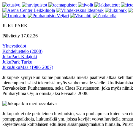
JUKUPARK
Päivitetty 17.02.26
Yhteystiedot
Kohdeluettelo (2008)
JukuPark Kalajoki
JukuPark Turku
JukuJukuMaa (1986-2007)
Jukupark syntyi kun kolme puuhakasta miestä päättivät alkaa kehittä
pienempien lisäksi tekemistä myös vanhemmalle väelle. Uudistamishan
Tervakosken Puuhamaassa, sekä Claes Kristiansson, joka myös niinikää
Puuharyhmä Oyj:n omistajaksi keväällä 2008.
Jukupark ei ole perinteinen huvipuisto, vaan puuhapuisto kuten sen etel
pomppupaikkoja, liukumäkiä ym. joissa kävijät voivat huvitella omaan
käytettävissä kohtalaisen edullisen sisäänpääsymaksun hinnalla. Puisto