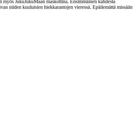
a oli myös JukuJukuMaan maskottina. Ensimmäinen kahdesta
ivan niiden kuuluisien hiekkarantojen vieressä. Epäilemättä missään