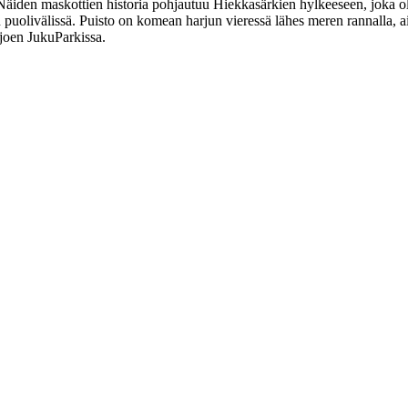
 Näiden maskottien historia pohjautuu Hiekkasärkien hylkeeseen, jok
 puolivälissä. Puisto on komean harjun vieressä lähes meren rannalla, a
joen JukuParkissa.