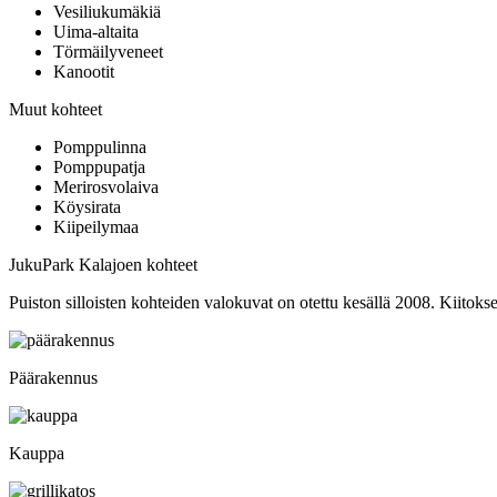
Vesiliukumäkiä
Uima-altaita
Törmäilyveneet
Kanootit
Muut kohteet
Pomppulinna
Pomppupatja
Merirosvolaiva
Köysirata
Kiipeilymaa
JukuPark Kalajoen kohteet
Puiston silloisten kohteiden valokuvat on otettu kesällä 2008. Kiitokset
Päärakennus
Kauppa