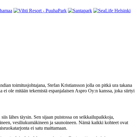
an toimitusjohtajana, Stefan Kristiansson jolla on pitkä ura takana
ei ole mitään tekemistä espanjalaisen Aspro Oy:n kanssa, joka siirtyi
siis lähes täysin. Sen sijaan puistossa on seikkailupaikkoja,
taineen, vesiliukumäkineen ja saunoineen. Nämä kaikki kohteet ovat
misruokatarjonta ei satu maittamaan.