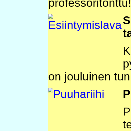
professoritonttu
S
t
K
p
on jouluinen tun
P
P
t