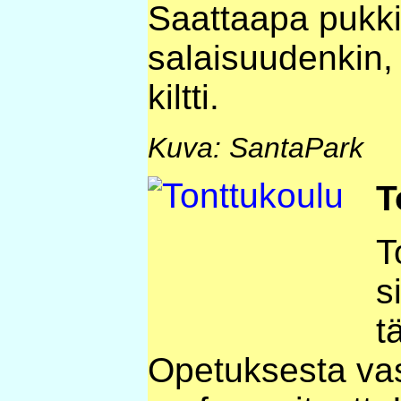
Saattaapa pukki 
salaisuudenkin, j
kiltti.
Kuva: SantaPark
T
T
s
t
Opetuksesta vas