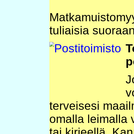
Matkamuistomyy
tuliaisia suoraa
T
p
J
v
terveisesi maai
omalla leimalla v
tai kirjeellä. K