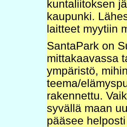
kuntaliitoksen 
kaupunki. Lähes
laitteet myytiin 
SantaPark on 
mittakaavassa ta
ympäristö, mihi
teema/elämyspu
rakennettu. Vaik
syvällä maan u
pääsee helposti