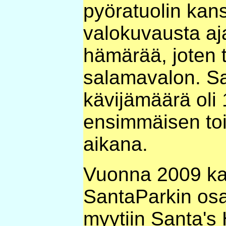
pyöratuolin kan
valokuvausta aj
hämärää, joten 
salamavalon. S
kävijämäärä oli
ensimmäisen to
aikana.
Vuonna 2009 ka
SantaParkin os
myytiin Santa's 