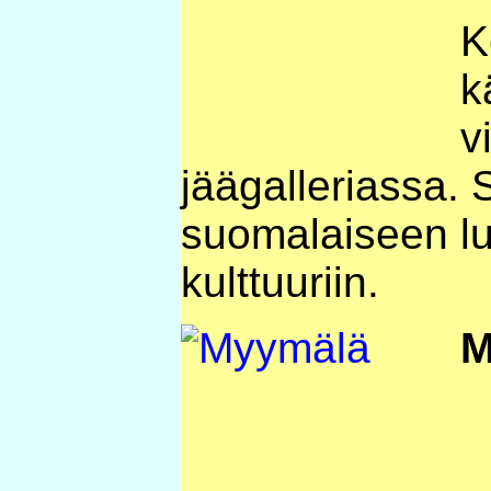
K
k
v
jäägalleriassa. 
suomalaiseen lu
kulttuuriin.
M