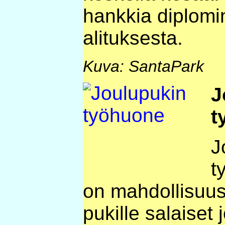
hankkia diplomi
alituksesta.
Kuva: SantaPark
J
t
J
t
on mahdollisuu
pukille salaiset 