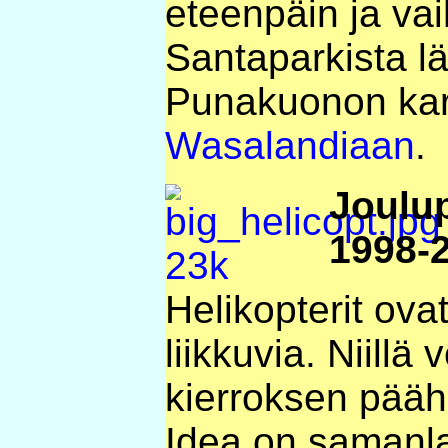
eteenpäin ja vai
Santaparkista lä
Punakuonon karu
Wasalandiaan
.
Joulup
1998-
Helikopterit ova
liikkuvia. Niillä 
kierroksen pääha
Idea on samanla