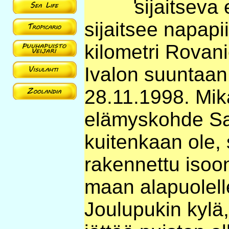
sijaitseva
sijaitsee napapi
kilometri Rovan
Ivalon suuntaan
28.11.1998. Mik
elämyskohde Sa
kuitenkaan ole, 
rakennettu isoo
maan alapuolell
Joulupukin kylä,