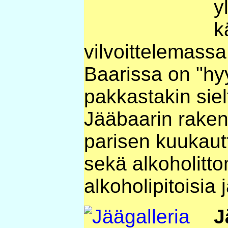
y
k
vilvoittelemassa
Baarissa on "hy
pakkastakin sielt
Jääbaarin raken
parisen kuukautt
sekä alkoholitto
alkoholipitoisia 
J