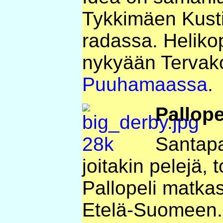
Tykkimäen Kus
radassa. Helikop
nykyään Tervak
Puuhamaassa
.
Pallope
Santap
joitakin pelejä, 
Pallopeli matka
Etelä-Suomeen.