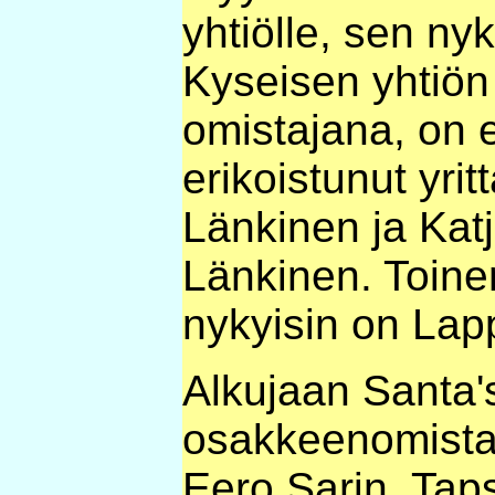
yhtiölle, sen nyk
Kyseisen yhtiön
omistajana, on 
erikoistunut yrit
Länkinen ja Kat
Länkinen. Toine
nykyisin on Lap
Alkujaan Santa'
osakkeenomistaj
Eero Sarin, Tap