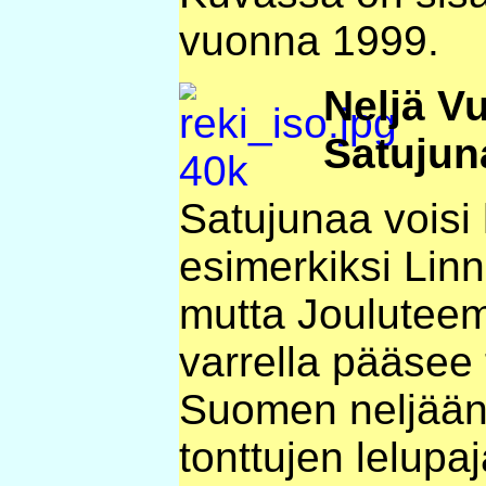
vuonna 1999.
Neljä V
Satujun
Satujunaa voisi 
esimerkiksi Lin
mutta Jouluteem
varrella pääsee
Suomen neljään
tonttujen lelupa