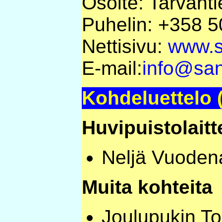
Osoite: Tarvanti
Puhelin: +358 
Nettisivu:
www.s
E-mail:
info@sa
Kohdeluettelo 
Huvipuistolaitt
Neljä Vuoden
Muita kohteita
Joulupukin To