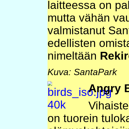
laitteessa on pa
mutta vähän vau
valmistanut San
edellisten omistaj
nimeltään
Rekir
Kuva: SantaPark
Angry B
Vihaiste
on tuorein tulo