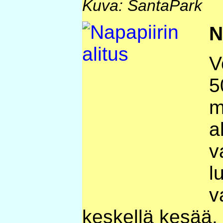
Kuva: SantaPark
N
V
5
m
a
v
l
v
keskellä kesää. 