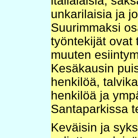
italialaisia, sak
unkarilaisia ja j
Suurimmaksi os
työntekijät ovat 
muuten esiintymi
Kesäkausin puist
henkilöä, talvik
henkilöä ja ympä
Santaparkissa t
Keväisin ja syks