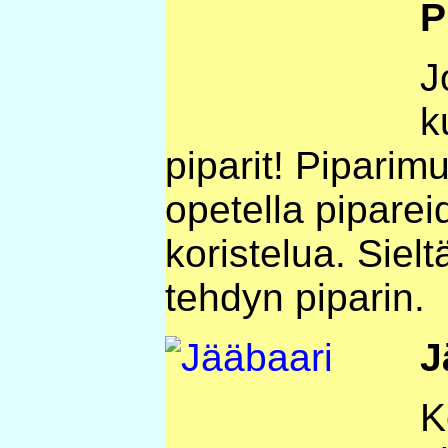
P
J
k
piparit! Piparim
opetella piparei
koristelua. Siel
tehdyn piparin.
J
K