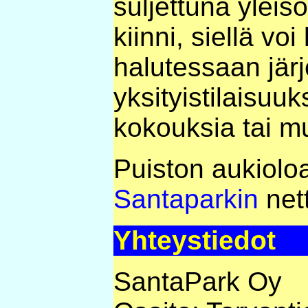
suljettuna yleis
kiinni, siellä voi
halutessaan järj
yksityistilaisuuks
kokouksia tai mu
Puiston aukioloa
Santaparkin
nett
Yhteystiedot
SantaPark Oy