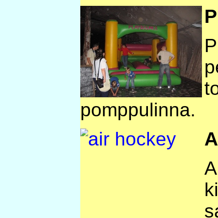
P
P
p
t
pomppulinna.
A
A
k
s