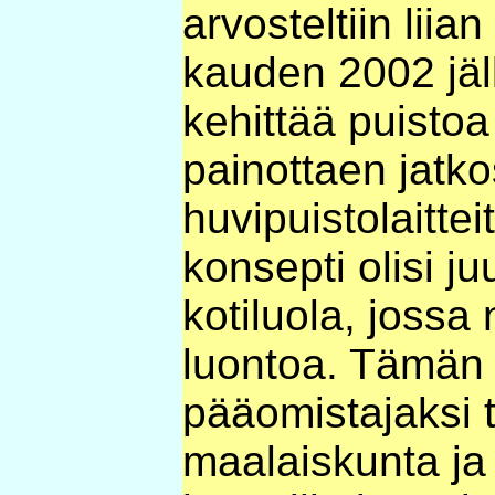
arvosteltiin lii
kauden 2002 jäl
kehittää puistoa
painottaen jat
huvipuistolaittei
konsepti olisi ju
kotiluola, joss
luontoa. Tämän 
pääomistajaksi 
maalaiskunta j