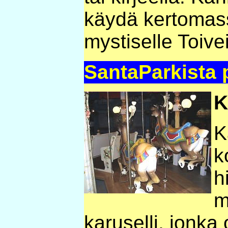
käydä kertomas
mystiselle Toiv
SantaParkista 
K
K
k
h
m
karuselli, jonka 