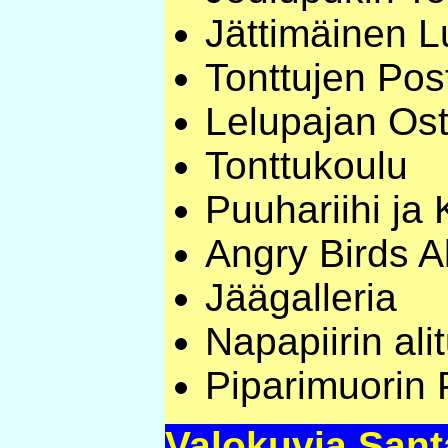
Jättimäinen 
Tonttujen Post
Lelupajan Os
Tonttukoulu
Puuhariihi ja 
Angry Birds Ak
Jäägalleria
Napapiirin ali
Piparimuorin P
Valokuvia Sant