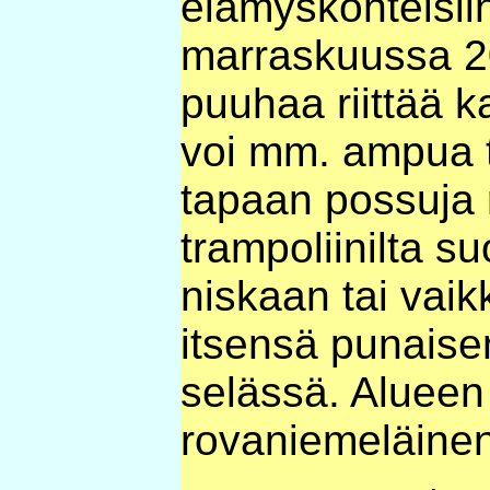
elämyskohteisiin
marraskuussa 20
puuhaa riittää ka
voi mm. ampua t
tapaan possuja r
trampoliinilta s
niskaan tai vai
itsensä punaise
selässä. Alueen
rovaniemeläine