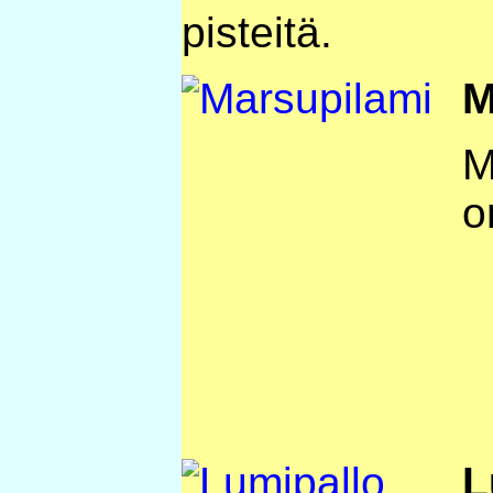
pisteitä.
M
M
o
L