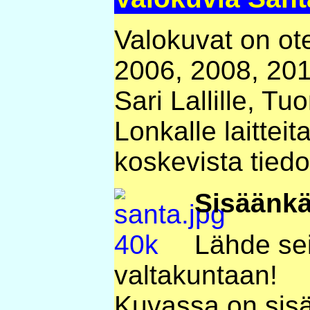
Valokuvat on ot
2006, 2008, 2011
Sari Lallille, Tu
Lonkalle laitteit
koskevista tiedo
Sisäänkä
Lähde sei
valtakuntaan!
Kuvassa on sis