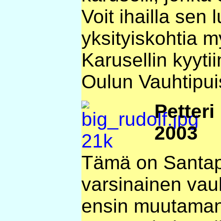
Voit ihailla sen 
yksityiskohtia m
Karusellin kyyt
Oulun Vauhtipui
Petter
2003
Tämä on Santap
varsinainen vauh
ensin muutaman