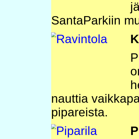
j
SantaParkiin mui
K
P
o
h
nauttia vaikkapa
pipareista.
P