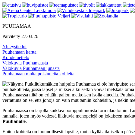
PUUHAMAA
Päivitetty 27.03.26
Yhteystiedot
Puuhamaan kartta
Kohdeluettelo
Valokuvia Puuhamaasta
Valokuvia Puuhamaan junasta
Puuhamaan muita poistuneita kohteita
Puuhamaa ei ole huvipuisto sana
puuhakohteita, jossa lapset ja miksei aikuisetkin voivat melskata omia
Puuhamaassa niitä on erittäin paljon melkoisen isolla alueella. Puuhak
verrattuna on se, että jonoja on vain muutamiin kohteisiin, ja nekin me
Puuhamaassa on tarjolla kaikkea pomppulinnoista formularatoihin. Luonn
rannalla, joten myös vedessä liikkuvia menopelejä on jokaiseen makuun
Puuhanalle
.
Eniten kohteita on luonnollisesti lapsille, mutta kyllä aikuisetkin p