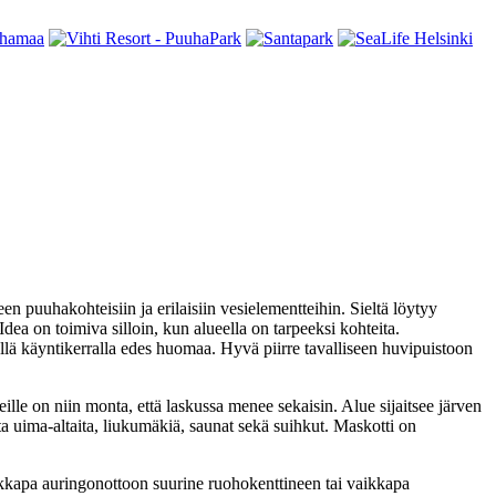
puuhakohteisiin ja erilaisiin vesielementteihin. Sieltä löytyy
ea on toimiva silloin, kun alueella on tarpeeksi kohteita.
ellä käyntikerralla edes huomaa. Hyvä piirre tavalliseen huvipuistoon
ille on niin monta, että laskussa menee sekaisin. Alue sijaitsee järven
a uima-altaita, liukumäkiä, saunat sekä suihkut. Maskotti on
aikkapa auringonottoon suurine ruohokenttineen tai vaikkapa