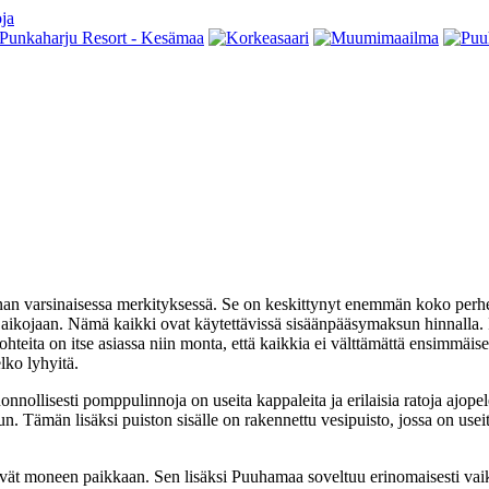
n varsinaisessa merkityksessä. Se on keskittynyt enemmän koko perheen 
 aikojaan. Nämä kaikki ovat käytettävissä sisäänpääsymaksun hinnalla. Id
ohteita on itse asiassa niin monta, että kaikkia ei välttämättä ensimmäis
lko lyhyitä.
ollisesti pomppulinnoja on useita kappaleita ja erilaisia ratoja ajopele
. Tämän lisäksi puiston sisälle on rakennettu vesipuisto, jossa on useit
ääsevät moneen paikkaan. Sen lisäksi Puuhamaa soveltuu erinomaisesti v