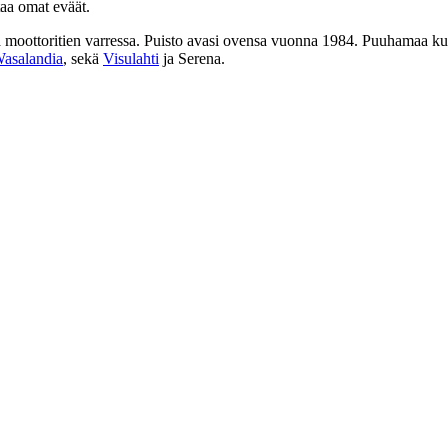
staa omat eväät.
 moottoritien varressa. Puisto avasi ovensa vuonna 1984. Puuhamaa ku
asalandia
, sekä
Visulahti
ja Serena.