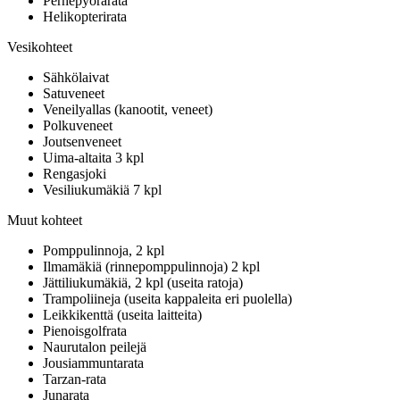
Perhepyörärata
Helikopterirata
Vesikohteet
Sähkölaivat
Satuveneet
Veneilyallas (kanootit, veneet)
Polkuveneet
Joutsenveneet
Uima-altaita 3 kpl
Rengasjoki
Vesiliukumäkiä 7 kpl
Muut kohteet
Pomppulinnoja, 2 kpl
Ilmamäkiä (rinnepomppulinnoja) 2 kpl
Jättiliukumäkiä, 2 kpl (useita ratoja)
Trampoliineja (useita kappaleita eri puolella)
Leikkikenttä (useita laitteita)
Pienoisgolfrata
Naurutalon peilejä
Jousiammuntarata
Tarzan-rata
Junarata