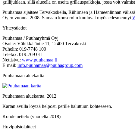
grillijuhlaan, sillä alueella on useita grillauspaikkoja, jossa voit valmi
Puuhamaa sijaitsee Tervakoskella, Riihimäen ja Hämeenlinnan välissä
Oyj:n vuonna 2008. Samaan konserniin kuuluvat myös edesmennyt
W
Yhteystiedot
Puuhamaa / Puuharyhmä Oyj
Osoite: Vähikkäläntie 11, 12400 Tervakoski
Puhelin: 019-7748 100
Telefax: 019-769 011
Nettisivu:
www.puuhamaa.fi
E-mail:
info.puuhamaa@puuhagroup.com
Puuhamaan aluekartta
Puuhamaan aluekartta, 2012
Kartan avulla löytää helposti perille haluttuun kohteeseen.
Kohdeluettelo (vuodelta 2018)
Huvipuistolaitteet