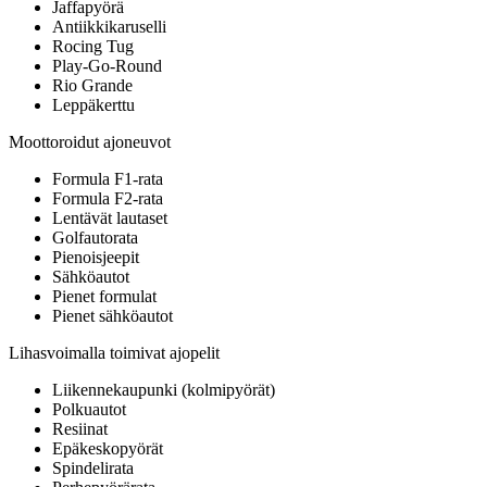
Jaffapyörä
Antiikkikaruselli
Rocing Tug
Play-Go-Round
Rio Grande
Leppäkerttu
Moottoroidut ajoneuvot
Formula F1-rata
Formula F2-rata
Lentävät lautaset
Golfautorata
Pienoisjeepit
Sähköautot
Pienet formulat
Pienet sähköautot
Lihasvoimalla toimivat ajopelit
Liikennekaupunki (kolmipyörät)
Polkuautot
Resiinat
Epäkeskopyörät
Spindelirata