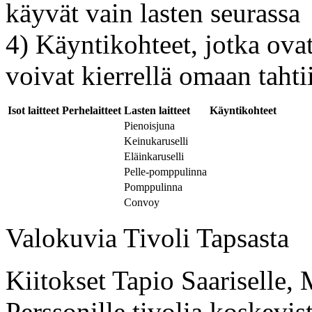
käyvät vain lasten seurassa
4) Käyntikohteet, jotka ovat
voivat kierrellä omaan tahti
Isot laitteet
Perhelaitteet
Lasten laitteet
Käyntikohteet
Pienoisjuna
Keinukaruselli
Eläinkaruselli
Pelle-pomppulinna
Pomppulinna
Convoy
Valokuvia Tivoli Tapsasta
Kiitokset Tapio Saariselle, 
Perssonille tivolia koskevist