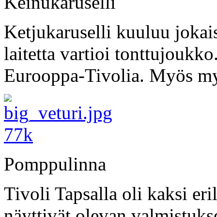
Keinukaruselli
Ketjukaruselli kuuluu jokai
laitetta vartioi tonttujoukko
Eurooppa-Tivolia. Myös my
Pomppulinna
Tivoli Tapsalla oli kaksi er
näyttivät olevan valmistuks