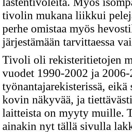
lastentivoleita. Myös isompa
tivolin mukana liikkui pele
perhe omistaa myös hevostila
järjestämään tarvittaessa va
Tivoli oli rekisteritietojen
vuodet 1990-2002 ja 2006-2
työnantajarekisterissä, eikä
kovin näkyvää, ja tiettävästi
laitteista on myyty muille. 
ainakin nyt tällä sivulla lak