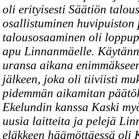
oli erityisesti Säätiön talo
osallistuminen huvipuiston 
talousosaaminen oli loppu
apu Linnanmäelle. Käytänn
uransa aikana enimmäkseen
jälkeen, joka oli tiiviisti m
pidemmän aikamitan päätök
Ekelundin kanssa Kaski myö
uusia laitteita ja pelejä L
eläkkeen häämöttäessä oli K