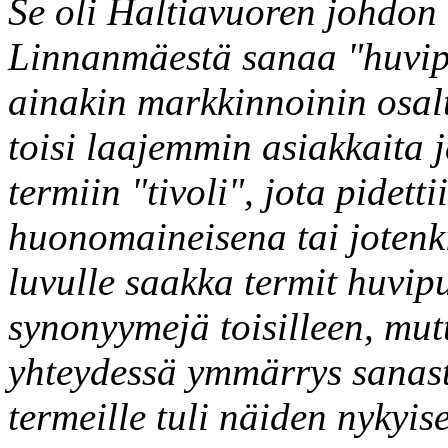
Se oli Haltiavuoren johdon 
Linnanmäestä sanaa "huvipui
ainakin markkinnoinin osalta
toisi laajemmin asiakkaita ja
termiin "tivoli", jota pidetti
huonomaineisena tai jotenk
luvulle saakka termit huvipu
synonyymejä toisilleen, mu
yhteydessä ymmärrys sanast
termeille tuli näiden nykyise