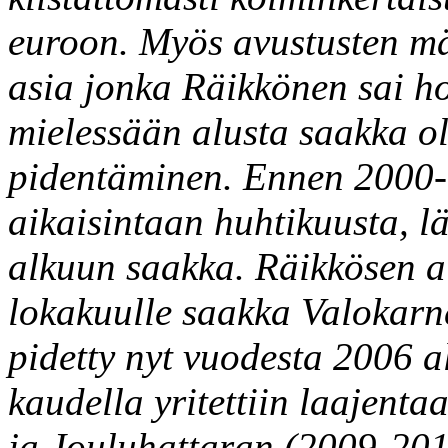
euroon. Myös avustusten mä
asia jonka Räikkönen sai ho
mielessään alusta saakka o
pidentäminen. Ennen 2000-
aikaisintaan huhtikuusta, l
alkuun saakka. Räikkösen ai
lokakuulle saakka Valokarne
pidetty nyt vuodesta 2006 a
kaudella yritettiin laajent
ja Jouluhattaran (2009-201