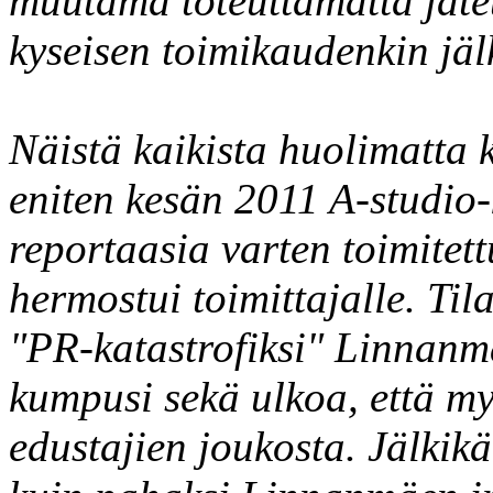
muutama toteuttamatta jäte
kyseisen toimikaudenkin jäl
Näistä kaikista huolimatta
eniten kesän 2011 A-studio-
reportaasia varten toimitett
hermostui toimittajalle. Til
"PR-katastrofiksi" Linnanmäe
kumpusi sekä ulkoa, että my
edustajien joukosta. Jälkikä