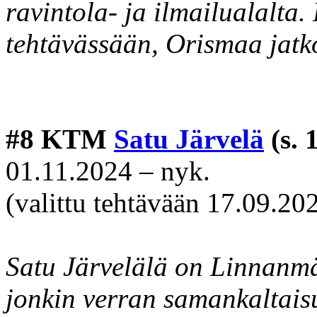
ravintola- ja ilmailualalta.
tehtävässään, Orismaa jatko
#8 KTM
Satu Järvelä
(s. 
01.11.2024 – nyk.
(valittu tehtävään 17.09.20
Satu Järvelälä on Linnanmä
jonkin verran samankaltai