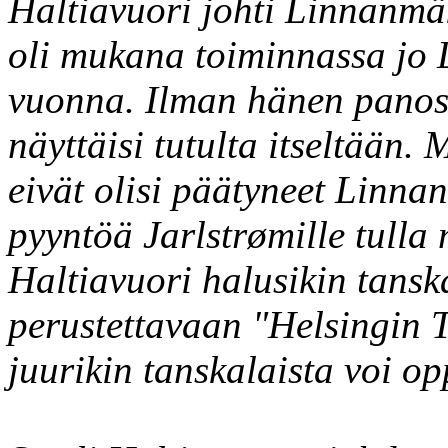
Haltiavuori johti Linnanmäk
oli mukana toiminnassa jo 
vuonna. Ilman hänen panos
näyttäisi tutulta itseltään. 
eivät olisi päätyneet Linna
pyyntöä Jarlstrømille tulla
Haltiavuori halusikin tansk
perustettavaan "Helsingin Ti
juurikin tanskalaista voi op