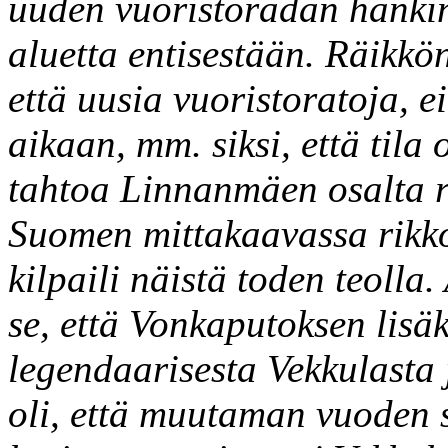
uuden vuoristoradan hankin
aluetta entisestään. Räikkö
että uusia vuoristoratoja, e
aikaan, mm. siksi, että tila
tahtoa Linnanmäen osalta r
Suomen mittakaavassa rikko
kilpaili näistä toden teolla
se, että Vonkaputoksen lisä
legendaarisesta Vekkulasta
oli, että muutaman vuoden s