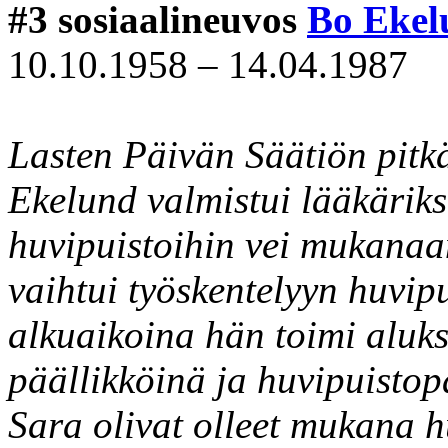
#3 sosiaalineuvos
Bo Ekel
10.10.1958 – 14.04.1987
Lasten Päivän Säätiön pitkä
Ekelund valmistui lääkäriks
huvipuistoihin vei mukanaa
vaihtui työskentelyyn huvip
alkuaikoina hän toimi alu
päällikköinä ja huvipuisto
Sara olivat olleet mukana h