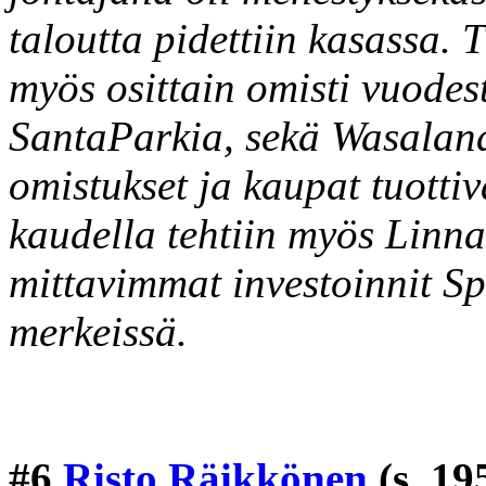
taloutta pidettiin kasassa.
myös osittain omisti vuodes
SantaParkia, sekä Wasalan
omistukset ja kaupat tuottiv
kaudella tehtiin myös Linna
mittavimmat investoinnit S
merkeissä.
#6
Risto Räikkönen
(s. 19