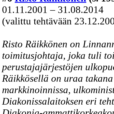
01.11.2001 – 31.08.2014
(valittu tehtävään 23.12.20
Risto Räikkönen on Linna
toimitusjohtaja, joka tuli 
perustajajärjestöjen ulkop
Räikkösellä on uraa takana
markkinoinnissa, ulkominist
Diakonissalaitoksen eri teht
Diakonia-ammattikorkeakoul