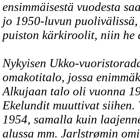
ensimmäisestä vuodesta saa
jo 1950-luvun puolivälissä,
puiston kärkiroolit, niin he
Nykyisen Ukko-vuoristorada
omakotitalo, jossa enimmäk
Alkujaan talo oli vuonna 19
Ekelundit muuttivat siihen. 
1954, samalla kuin laajenn
alussa mm. Jarlstrømin omist