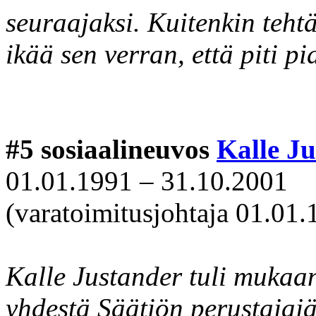
seuraajaksi. Kuitenkin teht
ikää sen verran, että piti p
#5 sosiaalineuvos
Kalle J
01.01.1991 – 31.10.2001
(varatoimitusjohtaja 01.01.
Kalle Justander tuli muka
yhdestä Säätiön perustajajä