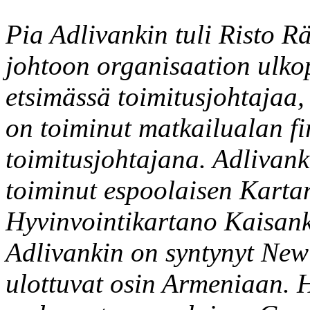
Pia Adlivankin tuli Risto 
johtoon organisaation ulkop
etsimässä toimitusjohtajaa, 
on toiminut matkailualan f
toimitusjohtajana. Adlivan
toiminut espoolaisen Karta
Hyvinvointikartano Kaisank
Adlivankin on syntynyt New 
ulottuvat osin Armeniaan. 