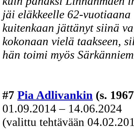
kuin pahaksi Linnanmäen im
jäi eläkkeelle 62-vuotiaana 
kuitenkaan jättänyt siinä 
kokonaan vielä taakseen, s
hän toimi myös Särkännieme
#7
Pia Adlivankin
(s. 1967
01.09.2014 – 14.06.2024
(valittu tehtävään 04.02.20