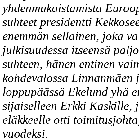
yhdenmukaistamista Euroopa
suhteet presidentti Kekkosee
enemmän sellainen, joka vaik
julkisuudessa itseensä palj
suhteen, hänen entinen vaim
kohdevalossa Linnanmäen j
loppupäässä Ekelund yhä e
sijaiselleen Erkki Kaskille,
eläkkeelle otti toimitusjohta
vuodeksi.