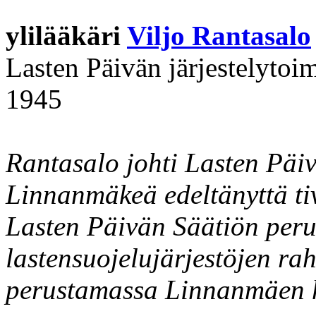
ylilääkäri
Viljo Rantasalo
Lasten Päivän järjestelyto
1945
Rantasalo johti Lasten Päi
Linnanmäkeä edeltänyttä ti
Lasten Päivän Säätiön peru
lastensuojelujärjestöjen r
perustamassa Linnanmäen h