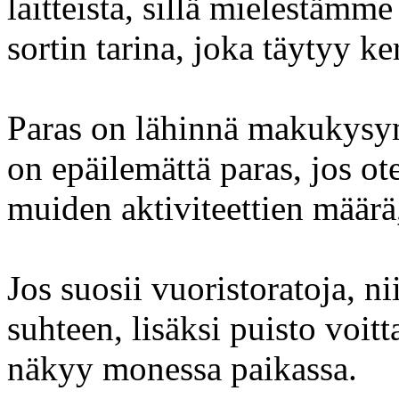
laitteista, sillä mielestämme
sortin tarina, joka täytyy ker
Paras on lähinnä makukysym
on epäilemättä paras, jos ot
muiden aktiviteettien määrä,
Jos suosii vuoristoratoja, n
suhteen, lisäksi puisto voitta
näkyy monessa paikassa.