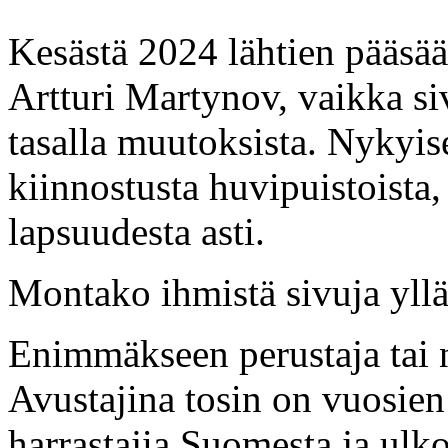
Kesästä 2024 lähtien pääsää
Artturi Martynov, vaikka si
tasalla muutoksista. Nykyise
kiinnostusta huvipuistoista, t
lapsuudesta asti.
Montako ihmistä sivuja yllä
Enimmäkseen perustaja tai n
Avustajina tosin on vuosien 
harrastajia Suomesta ja ulkom