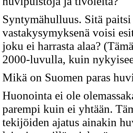
huvipuistoja ja tivoleita?
Syntymähulluus. Sitä paitsi 
vastakysymyksenä voisi esit
joku ei harrasta alaa? (Tämä
2000-luvulla, kuin nykyisee
Mikä on Suomen paras huvi
Huonointa ei ole olemassaka
parempi kuin ei yhtään. Tä
tekijöiden ajatus ainakin huv