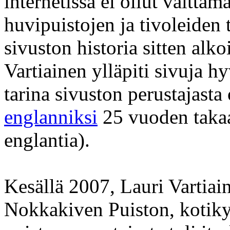
internetissä ei ollut välttä
huvipuistojen ja tivoleiden 
sivuston historia sitten alk
Vartiainen ylläpiti sivuja h
tarina sivuston perustajast
englanniksi
25 vuoden takaa 
englantia).
Kesällä 2007, Lauri Vartia
Nokkakiven Puiston, kotikyl