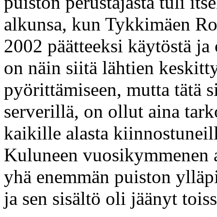
puiston perustajasta tuli its
alkunsa, kun Tykkimäen Rou
2002 päätteeksi käytöstä j
on näin siitä lähtien keski
pyörittämiseen, mutta tätä s
serverillä, on ollut aina ta
kaikille alasta kiinnostuneil
Kuluneen vuosikymmenen aik
yhä enemmän puiston ylläpi
ja sen sisältö oli jäänyt toiss