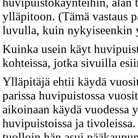
huvipuistokäynteihin, alan 
ylläpitoon. (Tämä vastaus p
luvulla, kuin nykyiseenkin y
Kuinka usein käyt huvipuist
kohteissa, jotka sivuilla esi
Ylläpitäjä ehtii käydä vuosit
parissa huvipuistossa vuosit
aikoinaan käydä vuodessa y
huvipuistoissa ja tivoleissa
tuolloin hän asui pääkaupun