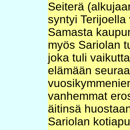
Seiterä (alkuja
syntyi Terijoell
Samasta kaupung
myös Sariolan tu
joka tuli vaikut
elämään seuraa
vuosikymmenien
vanhemmat erosiv
äitinsä huostaan
Sariolan kotiapu