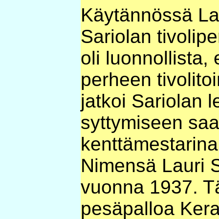
Käytännössä Laur
Sariolan tivolip
oli luonnollista, 
perheen tivolito
jatkoi Sariolan 
syttymiseen saak
kenttämestarina 
Nimensä Lauri S
vuonna 1937. T
pesäpalloa Kera