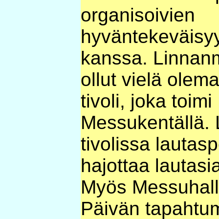
organisoivien
hyväntekeväisyy
kanssa. Linnanm
ollut vielä olem
tivoli, joka toim
Messukentällä. L
tivolissa lautaspe
hajottaa lautasia
Myös Messuhalli
Päivän tapahtum