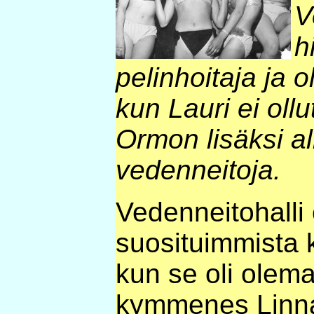
V
h
pelinhoitaja ja o
kun Lauri ei oll
Ormon lisäksi a
vedenneitoja.
Vedenneitohalli
suosituimmista k
kun se oli olem
kymmenes Linna