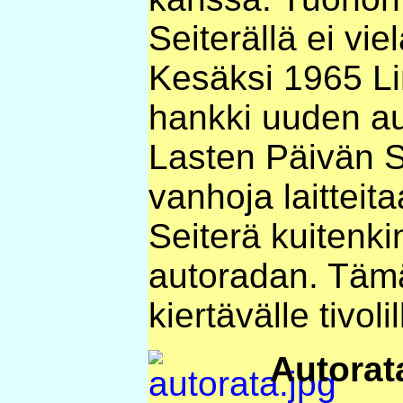
Seiterällä ei viel
Kesäksi 1965 Li
hankki uuden au
Lasten Päivän S
vanhoja laitteit
Seiterä kuitenki
autoradan. Tämä
kiertävälle tivolil
Autorat