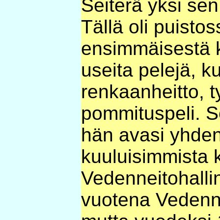
Seiterä yksi se
Tällä oli puistos
ensimmäisestä k
useita pelejä, 
renkaanheitto, ty
pommituspeli. 
hän avasi yhde
kuuluisimmista k
Vedenneitohall
vuotena Vedennei