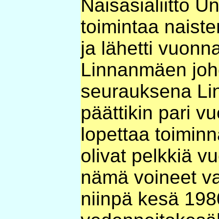
Naisasialiitto Uni
toimintaa naist
ja lähetti vuonn
Linnanmäen joh
seurauksena Li
päättikin pari 
lopettaa toimin
olivat pelkkiä vu
nämä voineet va
niinpä kesä 1980