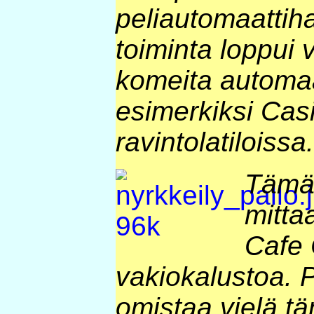
peliautomaattihal
toiminta loppui
komeita automa
esimerkiksi Cas
ravintolatiloissa.
Tämä
mitta
Cafe 
vakiokalustoa. 
omistaa vielä t