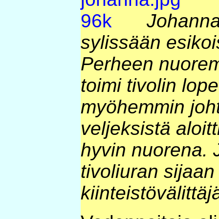
Johanna 
sylissään esikoi
Perheen nuorem
toimi tivolin lo
myöhemmin joh
veljeksistä aloitt
hyvin nuorena. J
tivoliuran sijaan 
kiinteistövälittäj