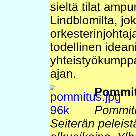
sieltä tilat am
Lindblomilta, jo
orkesterinjohta
todellinen idean
yhteistyökumpp
ajan.
Pommit
Pommitu
Seiterän peleis