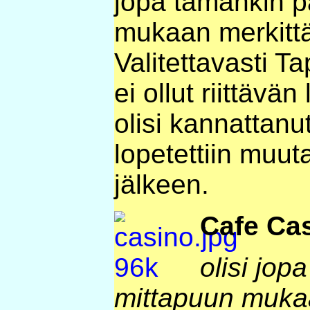
jopa tämänkin p
mukaan merkittäv
Valitettavasti T
ei ollut riittävän
olisi kannattanut
lopetettiin muu
jälkeen.
Cafe Ca
olisi jop
mittapuun muka