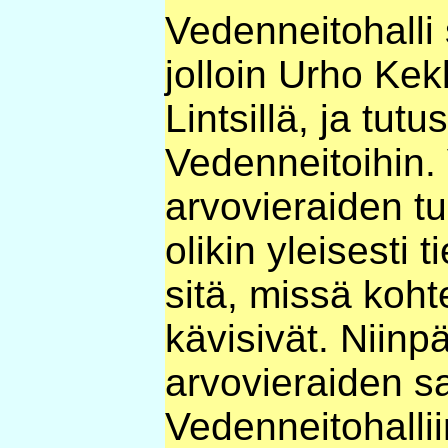
Vedenneitohalli 
jolloin Urho Kek
Lintsillä, ja tut
Vedenneitoihin.
arvovieraiden t
olikin yleisesti t
sitä, missä koh
kävisivät. Niin
arvovieraiden 
Vedenneitohallii