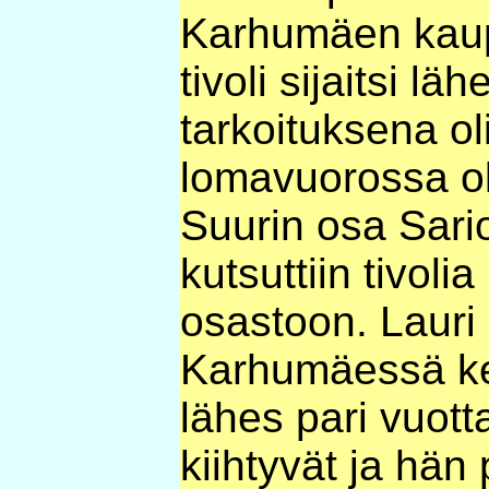
Karhumäen kau
tivoli sijaitsi lä
tarkoituksena oli
lomavuorossa oll
Suurin osa Sari
kutsuttiin tivoli
osastoon. Lauri 
Karhumäessä ke
lähes pari vuott
kiihtyvät ja hän 