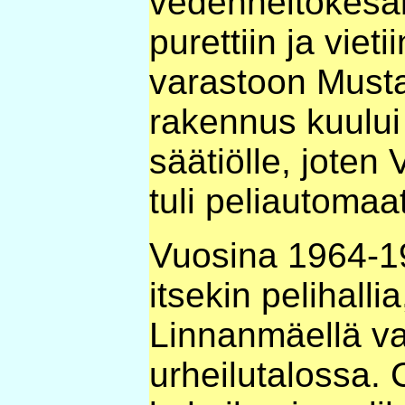
vedenneitokesäks
purettiin ja viet
varastoon Mustaj
rakennus kuului
säätiölle, joten 
tuli peliautomaatt
Vuosina 1964-19
itsekin pelihallia
Linnanmäellä v
urheilutalossa. 