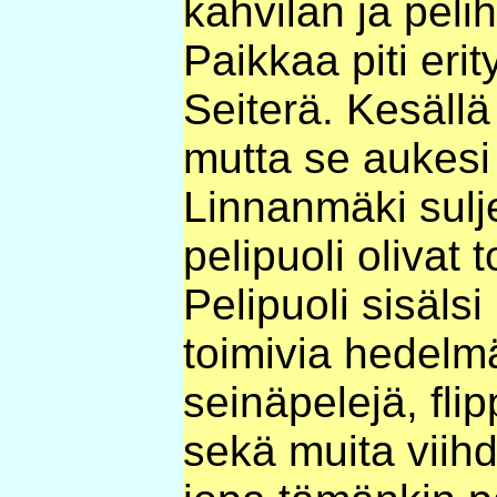
kahvilan ja pelih
Paikkaa piti eri
Seiterä. Kesällä 
mutta se aukesi
Linnanmäki sulje
pelipuoli olivat 
Pelipuoli sisäls
toimivia hedelmä
seinäpelejä, flip
sekä muita viihde