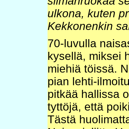
silmänruokaa sek
ulkona, kuten pr
Kekkonenkin sai
70-luvulla naisa
kysellä, miksei 
miehiä töissä. Nä
pian lehti-ilmoi
pitkää hallissa o
tyttöjä, että poi
Tästä huolimatta