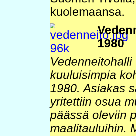
kuolemaansa.
Vedenn
1980
Vedenneitohalli
kuuluisimpia ko
1980. Asiakas sai
yritettiin osua
päässä oleviin p
maalitauluihin. 