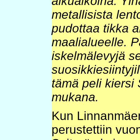
alkuaikoina. Ylh
metallisista lent
pudottaa tikka a
maalialueelle. P
iskelmälevyjä s
suosikkiesiinty
tämä peli kiersi 
mukana.
Kun Linnanmäen
perustettiin vuo