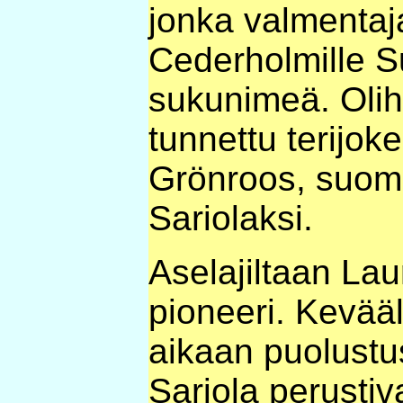
jonka valmentaja
Cederholmille S
sukunimeä. Olih
tunnettu terijoke
Grönroos, suom
Sariolaksi.
Aselajiltaan Laur
pioneeri. Kevää
aikaan puolustus
Sariola perustiva