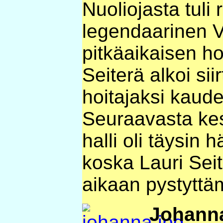
Nuoliojasta tuli 
legendaarinen V
pitkäaikaisen h
Seiterä alkoi sii
hoitajaksi kaude
Seuraavasta kes
halli oli täysin 
koska Lauri Sei
aikaan pystyttä
Johanna