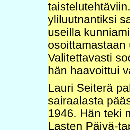
taistelutehtäviin
yliluutnantiksi s
useilla kunniamit
osoittamastaan 
Valitettavasti 
hän haavoittui v
Lauri Seiterä pal
sairaalasta pää
1946. Hän teki 
Lasten Päivä-t