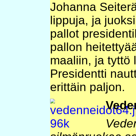
Johanna Seiterä
lippuja, ja juok
pallot president
pallon heitetty
maaliin, ja tyttö
Presidentti nautt
erittäin paljon.
Veden
Vedenn