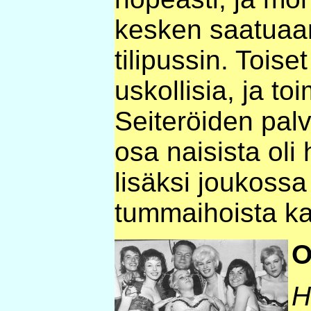
kesken saatuaa
tilipussin. Toise
uskollisia, ja to
Seiteröiden pal
osa naisista oli 
lisäksi joukossa 
tummaihoista ka
O
H