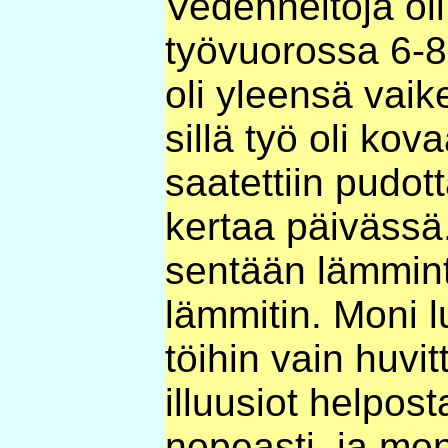
Vedenneitoja ol
työvuorossa 6-8 
oli yleensä vaike
sillä työ oli kov
saatettiin pudot
kertaa päivässä.
sentään lämmintä
lämmitin. Moni l
töihin vain huvi
illuusiot helpost
nopeasti, ja moni