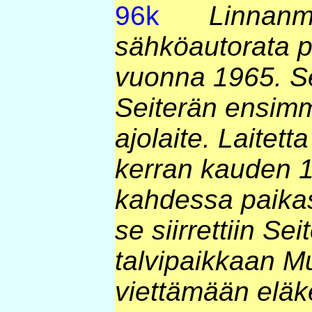
Linnanm
sähköautorata pä
vuonna 1965. Se
Seiterän ensim
ajolaite. Laitett
kerran kauden 
kahdessa paika
se siirrettiin Se
talvipaikkaan M
viettämään eläk