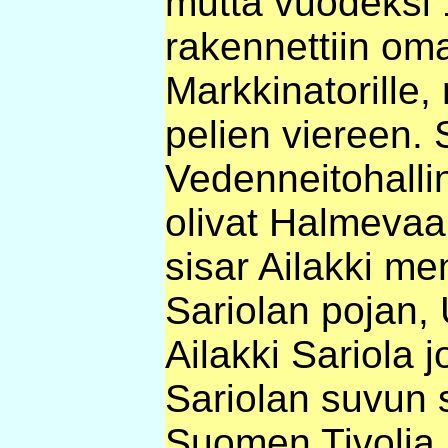
mutta vuodeksi 
rakennettiin oma
Markkinatorille,
pelien viereen.
Vedenneitohallin
olivat Halmevaar
sisar Ailakki men
Sariolan pojan,
Ailakki Sariola 
Sariolan suvun s
Suomen Tivolia