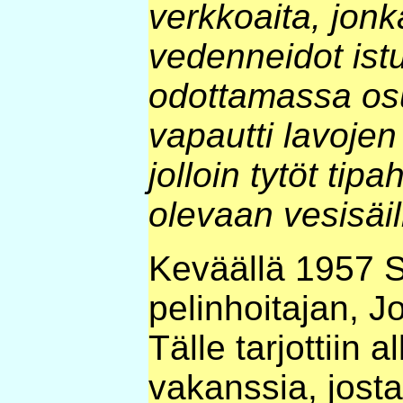
verkkoaita, jon
vedenneidot istu
odottamassa o
vapautti lavoje
jolloin tytöt tipa
olevaan vesisäil
Keväällä 1957 S
pelinhoitajan, 
Tälle tarjottiin
vakanssia, josta