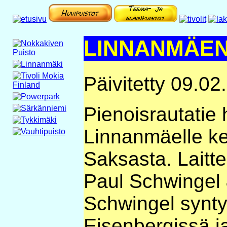
LINNANMÄEN
Päivitetty 09.02
Pienoisrautatie h
Linnanmäelle k
Saksasta. Laitt
Paul Schwingel 
Schwingel synty
Eisenbergissä j