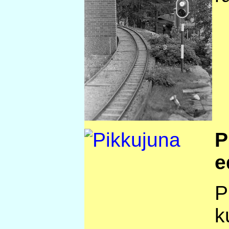
P
e
P
k