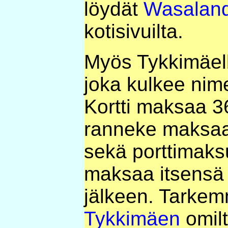
löydät
Wasaland
kotisivuilta.
Myös Tykkimäell
joka kulkee nime
Kortti maksaa 
ranneke maksaa
sekä porttimaksu
maksaa itsensä 
jälkeen. Tarkemm
Tykkimäen
omilt