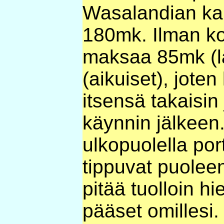
Wasalandian ka
180mk. Ilman ko
maksaa 85mk (l
(aikuiset), joten
itsensä takaisin 
käynnin jälkee
ulkopuolella por
tippuvat puoleen
pitää tuolloin hi
pääset omillesi