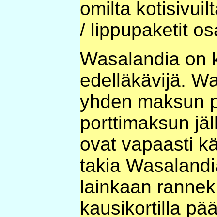
omilta kotisivui
/ lippupaketit os
Wasalandia on k
edelläkävijä. W
yhden maksun pu
porttimaksun jäl
ovat vapaasti k
takia Wasalandi
lainkaan rannekk
kausikortilla pä