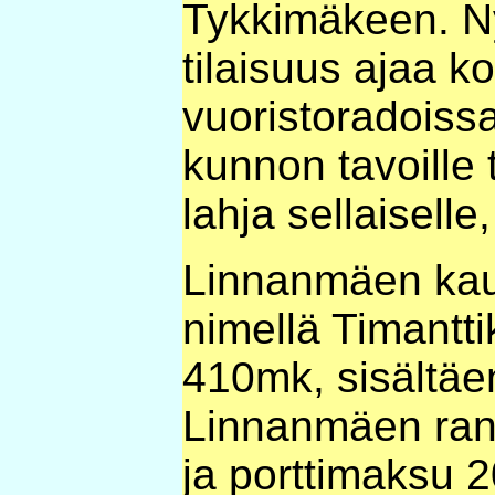
Tykkimäkeen. Ny
tilaisuus ajaa k
vuoristoradoissa
kunnon tavoille 
lahja sellaiselle
Linnanmäen kaus
nimellä Timantti
410mk, sisältäen
Linnanmäen ra
ja porttimaksu 