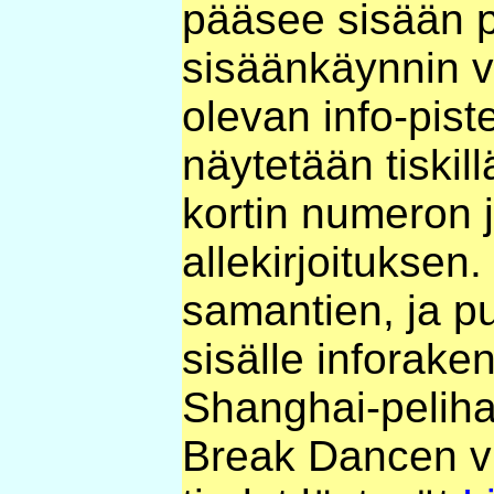
pääsee sisään p
sisäänkäynnin v
olevan info-piste
näytetään tiskill
kortin numeron j
allekirjoitukse
samantien, ja 
sisälle inforake
Shanghai-peliha
Break Dancen v