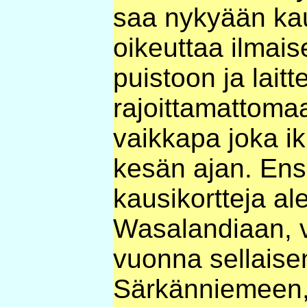
saa nykyään kaus
oikeuttaa ilmai
puistoon ja laitt
rajoittamattoma
vaikkapa joka i
kesän ajan. En
kausikortteja a
Wasalandiaan, v
vuonna sellais
Särkänniemeen,