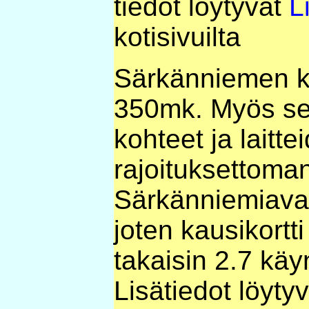
tiedot löytyvät
L
kotisivuilta
Särkänniemen k
350mk. Myös se 
kohteet ja laitte
rajoituksettoma
Särkänniemiava
joten kausikortti
takaisin 2.7 käy
Lisätiedot löyty