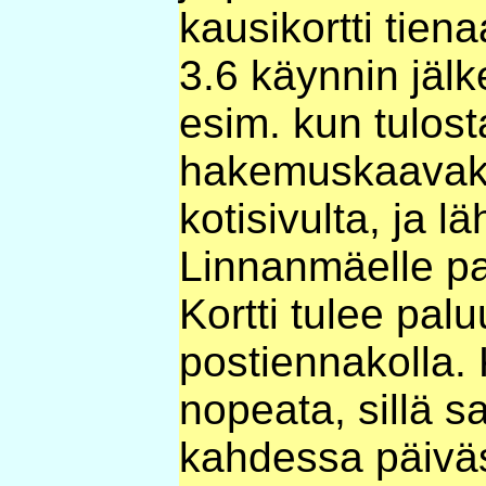
kausikortti tiena
3.6 käynnin jälk
esim. kun tulos
hakemuskaavak
kotisivulta, ja l
Linnanmäelle p
Kortti tulee pal
postiennakolla. 
nopeata, sillä s
kahdessa päiväs