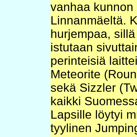
vanhaa kunnon 
Linnanmäeltä. Ky
hurjempaa, sillä
istutaan sivutta
perinteisiä laitt
Meteorite (Roun
sekä Sizzler (Tw
kaikki Suomessa t
Lapsille löytyi 
tyylinen Jumpin