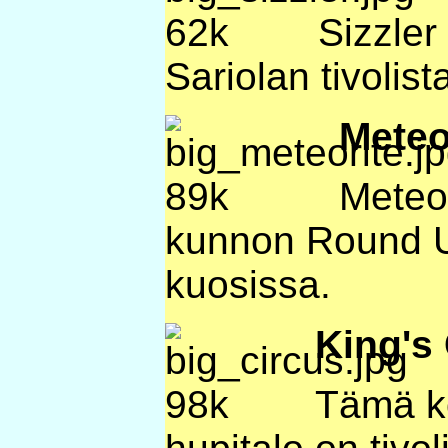
Sizzler
Sariolan tivolist
Meteo
Meteo
kunnon Round U
kuosissa.
King's
Tämä k