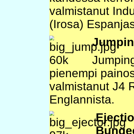
valmistanut Ind
(Irosa) Espanjas
Jumpin
Jumping
pienempi painos
valmistanut J4 R
Englannista.
Ejecti
Bunge