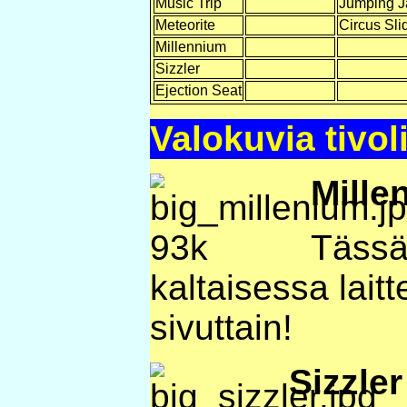
Music Trip
Jumping J
Meteorite
Circus Sli
Millennium
Sizzler
Ejection Seat
Valokuvia tivol
Mille
Tässä
kaltaisessa lait
sivuttain!
Sizzler