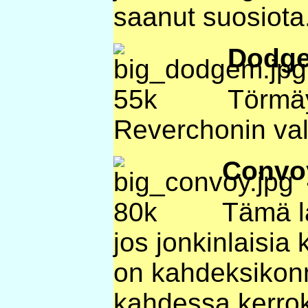
saanut suosiota
Dodg
Törmäy
Reverchonin val
Convo
Tämä l
jos jonkinlaisia
on kahdeksikonm
kahdessa kerrok