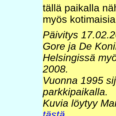
tällä paikalla n
myös kotimaisia 
Päivitys 17.02.
Gore ja De Konin
Helsingissä myö
2008.
Vuonna 1995 sija
parkkipaikalla.
Kuvia löytyy Ma
tästä
.