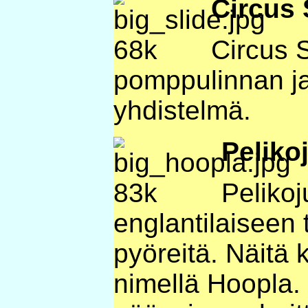
Circus 
Circus 
pomppulinnan j
yhdistelmä.
Peliko
Pelikoj
englantilaiseen 
pyöreitä. Näitä 
nimellä Hoopla. 