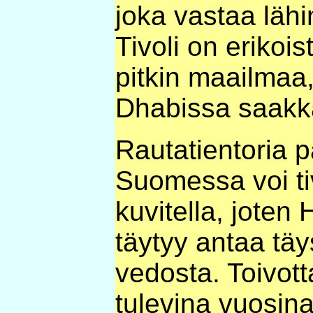
joka vastaa lähin
Tivoli on erikoi
pitkin maailmaa
Dhabissa saakk
Rautatientoria 
Suomessa voi tiv
kuvitella, joten
täytyy antaa tä
vedosta. Toivott
tulevina vuosina,