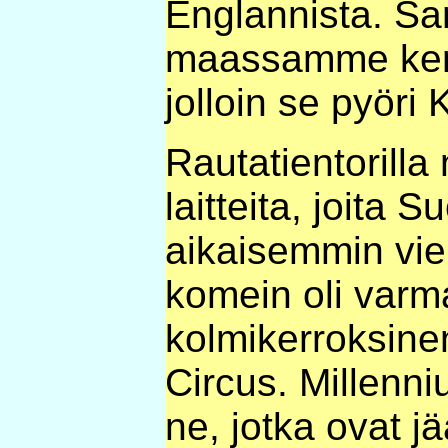
Englannista. Sam
maassamme kerr
jolloin se pyöri
Rautatientorilla 
laitteita, joita 
aikaisemmin vier
komein oli varm
kolmikerroksinen
Circus. Millenniu
ne, jotka ovat 