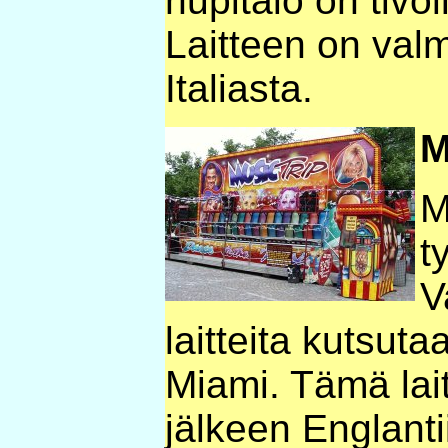
hupitalo on tivol
Laitteen on val
Italiasta.
M
M
t
V
laitteita kutsuta
Miami. Tämä lait
jälkeen Englanti