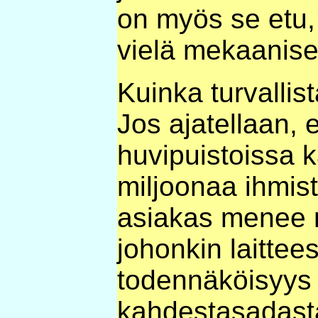
on myös se etu, 
vielä mekaanise
Kuinka turvallist
Jos ajatellaan, 
huvipuistoissa 
miljoonaa ihmist
asiakas menee n
johonkin laittee
todennäköisyys 
kahdestasadasta