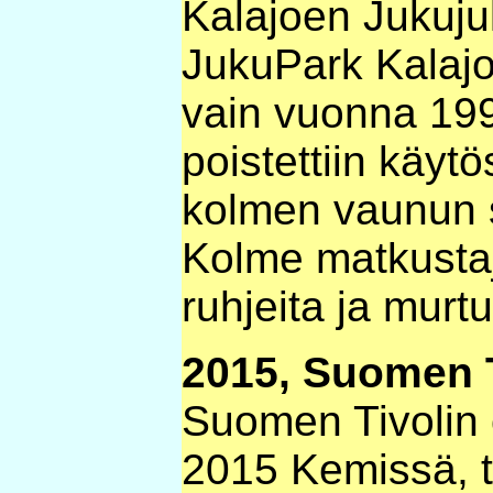
Kalajoen Jukuj
JukuPark Kalajok
vain vuonna 199
poistettiin käy
kolmen vaunun su
Kolme matkusta
ruhjeita ja murt
2015, Suomen T
Suomen Tivolin 
2015 Kemissä, t