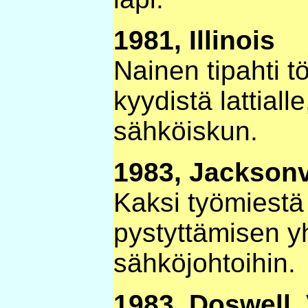
1981, Illinois
Nainen tipahti 
kyydistä lattiall
sähköiskun.
1983, Jacksonv
Kaksi työmiestä 
pystyttämisen 
sähköjohtoihin.
1983, Doswell, 