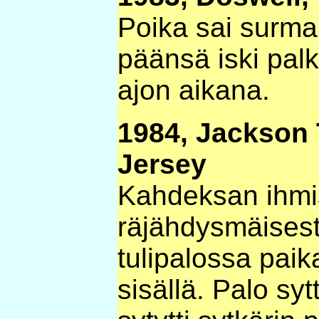
Poika sai surm
päänsä iski palk
ajon aikana.
1984, Jackson
Jersey
Kahdeksan ihmi
räjähdysmäisest
tulipalossa paik
sisällä. Palo syt