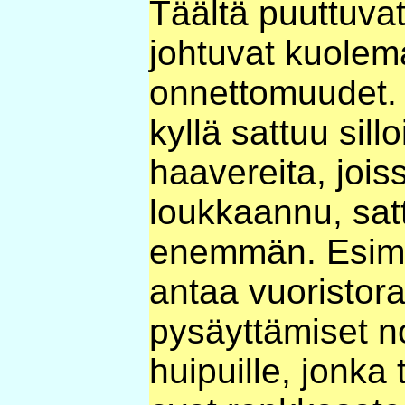
Täältä puuttuvat 
johtuvat kuolem
onnettomuudet.
kyllä sattuu sillo
haavereita, jois
loukkaannu, satt
enemmän. Esime
antaa vuoristor
pysäyttämiset 
huipuille, jonka