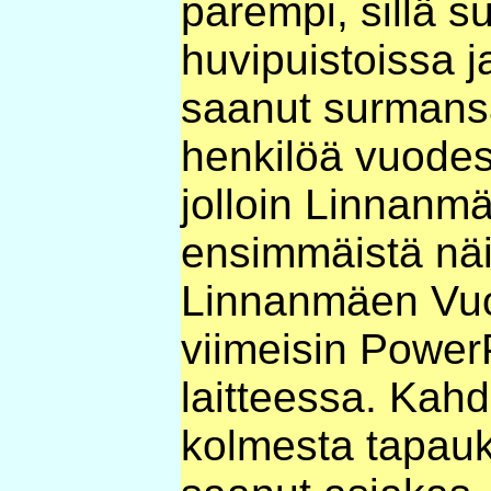
parempi, sillä s
huvipuistoissa j
saanut surmans
henkilöä vuodes
jolloin Linnanmä
ensimmäistä näi
Linnanmäen Vuor
viimeisin Power
laitteessa. Kah
kolmesta tapau