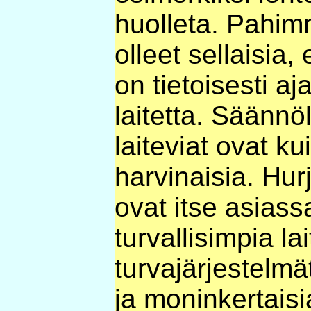
huolleta. Pahim
olleet sellaisia, 
on tietoisesti aj
laitetta. Säännöl
laiteviat ovat ku
harvinaisia. Hur
ovat itse asiass
turvallisimpia la
turvajärjestelmät
ja moninkertaisi