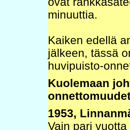
ovat rankkasate
minuuttia.
Kaiken edellä a
jälkeen, tässä 
huvipuisto-onne
Kuolemaan joh
onnettomuude
1953, Linnanmä
Vain pari vuotta