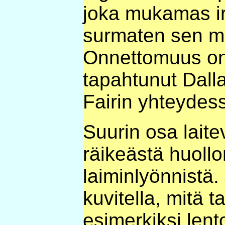
joka mukamas ir
surmaten sen m
Onnettomuus on 
tapahtunut Dall
Fairin yhteydes
Suurin osa laite
räikeästä huollo
laiminlyönnistä.
kuvitella, mitä t
esimerkiksi len