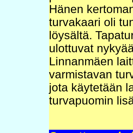
Hänen kertoman
turvakaari oli tu
löysältä. Tapat
ulottuvat nykyä
Linnanmäen laitt
varmistavan tur
jota käytetään l
turvapuomin lisä