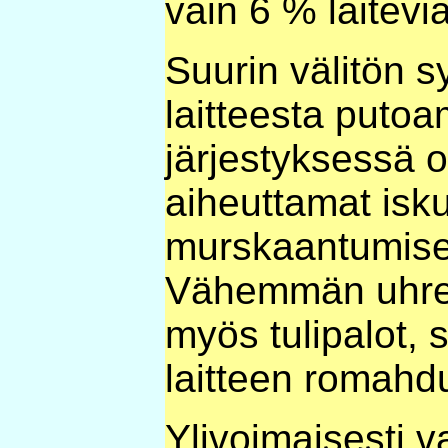
vain 6 % laitevi
Suurin välitön s
laitteesta puto
järjestyksessä o
aiheuttamat isku
murskaantumiset
Vähemmän uhrej
myös tulipalot, 
laitteen romahd
Ylivoimaisesti va