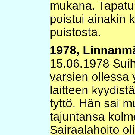
mukana. Tapatur
poistui ainakin
puistosta.
1978, Linnanmä
15.06.1978 Suih
varsien ollessa
laitteen kyydist
tyttö. Hän sai m
tajuntansa kolme
Sairaalahoito ol