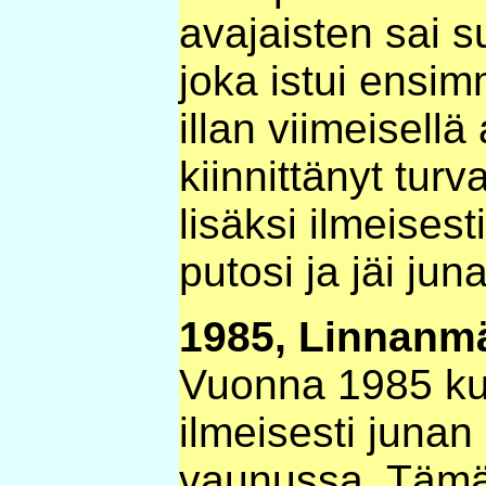
avajaisten sai s
joka istui ensi
illan viimeisellä 
kiinnittänyt tur
lisäksi ilmeise
putosi ja jäi juna
1985, Linnanmä
Vuonna 1985 kuol
ilmeisesti juna
vaunussa. Tämä