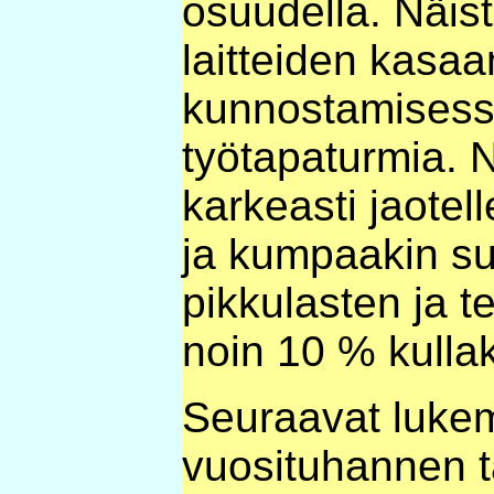
osuudella. Näis
laitteiden kasaa
kunnostamisessa
työtapaturmia. 
karkeasti jaotel
ja kumpaakin su
pikkulasten ja t
noin 10 % kullak
Seuraavat lukem
vuosituhannen ta