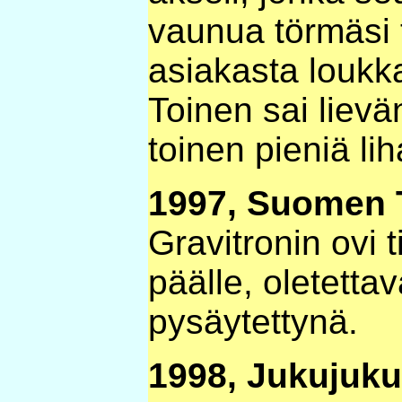
vaunua törmäsi t
asiakasta loukka
Toinen sai lievä
toinen pieniä l
1997, Suomen T
Gravitronin ovi 
päälle, oletettav
pysäytettynä.
1998, Jukujuku