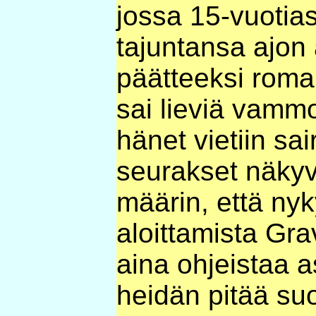
jossa 15-vuotia
tajuntansa ajon 
päätteeksi romaht
sai lieviä vammo
hänet vietiin sa
seurakset näkyv
määrin, että ny
aloittamista Grav
aina ohjeistaa a
heidän pitää suo