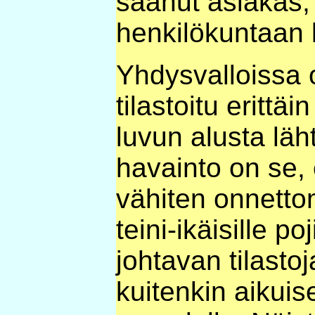
saanut asiakas,
henkilökuntaan 
Yhdysvalloissa
tilastoitu erittä
luvun alusta läht
havainto on se, 
vähiten onnetto
teini-ikäisille poj
johtavan tilasto
kuitenkin aikuis