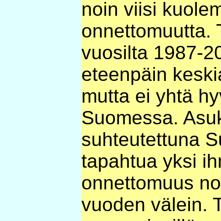
noin viisi kuol
onnettomuutta.
vuosilta 1987-20
eteenpäin keski
mutta ei yhtä h
Suomessa. Asu
suhteutettuna S
tapahtua yksi i
onnettomuus n
vuoden välein. T