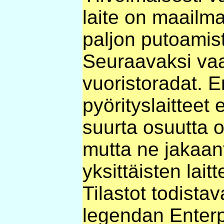
laite on maailma
paljon putoamis
Seuraavaksi vaa
vuoristoradat. Er
pyörityslaitteet
suurta osuutta 
mutta ne jakaant
yksittäisten lait
Tilastot todista
legendan Enterp