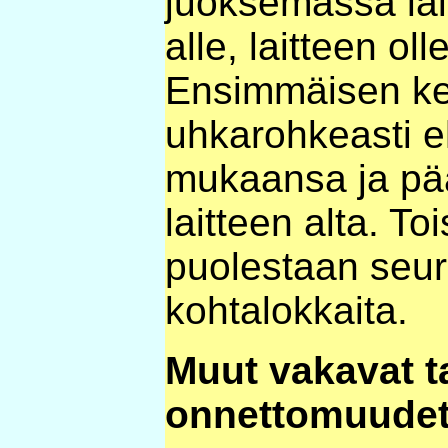
juoksemassa lai
alle, laitteen ol
Ensimmäisen ke
uhkarohkeasti e
mukaansa ja pää
laitteen alta. T
puolestaan seur
kohtalokkaita.
Muut vakavat ta
onnettomuude