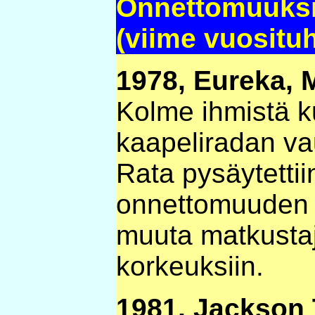
Onnettomuuksi
(viime vuositu
1978, Eureka, 
Kolme ihmistä k
kaapeliradan va
Rata pysäytettii
onnettomuuden j
muuta matkustaja
korkeuksiin.
1981, Jackson