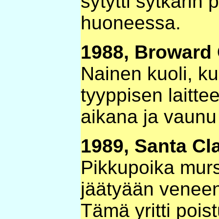
sytytti sytkärin
huoneessa.
1988, Broward 
Nainen kuoli, k
tyyppisen laitte
aikana ja vaunu
1989, Santa Cla
Pikkupoika mursk
jäätyään veneen 
Tämä yritti poi