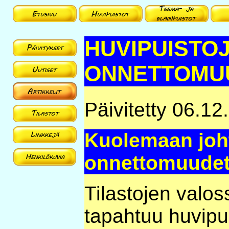
HUVIPUISTO
ONNETTOMU
Päivitetty 06.12
Kuolemaan joh
onnettomuude
Tilastojen valo
tapahtuu huvipui