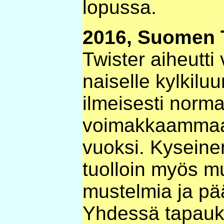
lopussa.
2016, Suomen T
Twister aiheutt
naiselle kylkil
ilmeisesti norma
voimakkaammaa
vuoksi. Kyseinen
tuolloin myös mu
mustelmia ja pä
Yhdessä tapauk