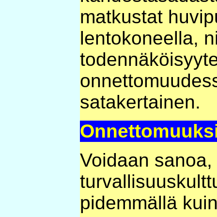
matkustat huvip
lentokoneella, n
todennäköisyytes
onnettomuudess
satakertainen.
Onnettomuuks
Voidaan sanoa,
turvallisuuskultt
pidemmällä kuin