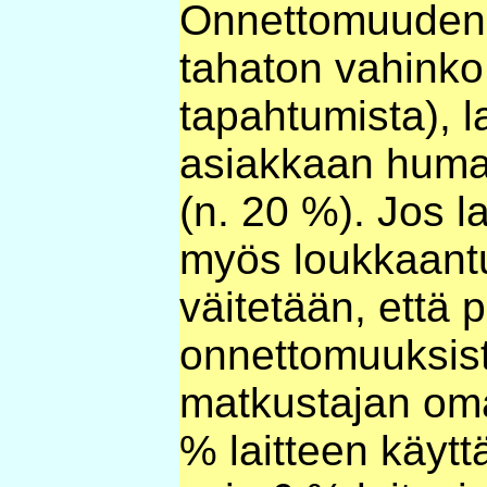
Onnettomuuden 
tahaton vahinko
tapahtumista), la
asiakkaan humala
(n. 20 %). Jos 
myös loukkaantu
väitetään, että 
onnettomuuksist
matkustajan oma
% laitteen käytt