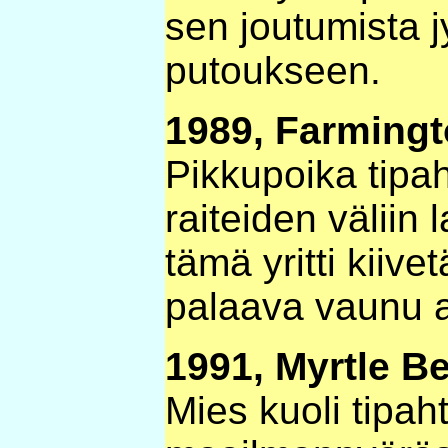
sen joutumista 
putoukseen.
1989, Farmingt
Pikkupoika tipah
raiteiden väliin
tämä yritti kiive
palaava vaunu aj
1991, Myrtle Be
Mies kuoli tipa