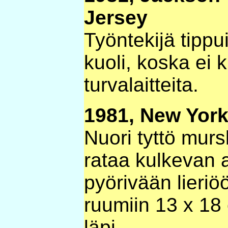
Jersey
Työntekijä tippu
kuoli, koska ei k
turvalaitteita.
1981, New Yor
Nuori tyttö mur
rataa kulkevan 
pyörivään lieriö
ruumiin 13 x 18
läpi.