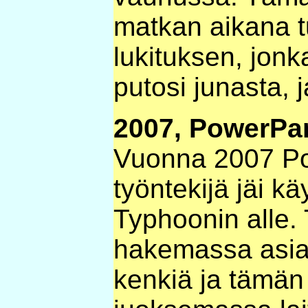
matkan aikana 
lukituksen, jon
putosi junasta, j
2007, PowerPa
Vuonna 2007 P
työntekijä jäi k
Typhoonin alle. 
hakemassa asiak
kenkiä ja tämän 