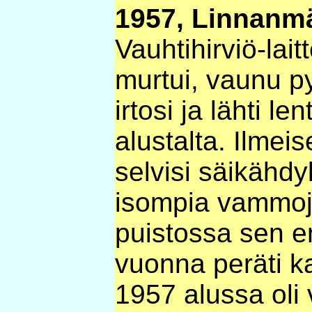
1957, Linnanmä
Vauhtihirviö-lai
murtui, vaunu p
irtosi ja lähti le
alustalta. Ilmeis
selvisi säikähdy
isompia vammoja.
puistossa sen 
vuonna peräti k
1957 alussa oli 