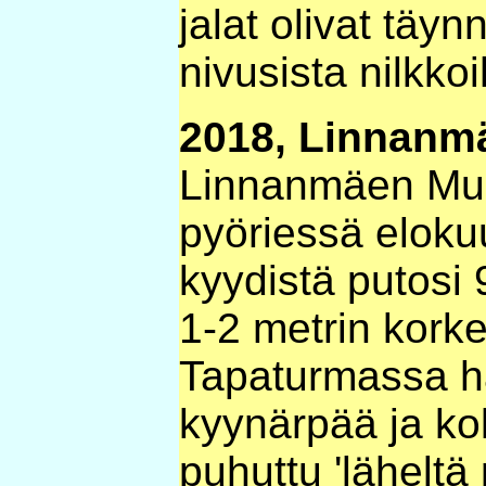
jalat olivat täy
nivusista nilkkoi
2018, Linnanmä
Linnanmäen Mus
pyöriessä eloku
kyydistä putosi 
1-2 metrin korke
Tapaturmassa hä
kyynärpää ja ko
puhuttu 'läheltä p