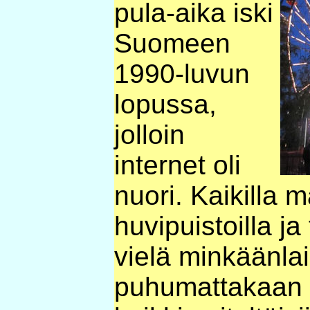
pula-aika iski
Suomeen
1990-luvun
lopussa,
jolloin
internet oli
nuori. Kaikilla 
huvipuistoilla ja t
vielä minkäänlai
puhumattakaan s