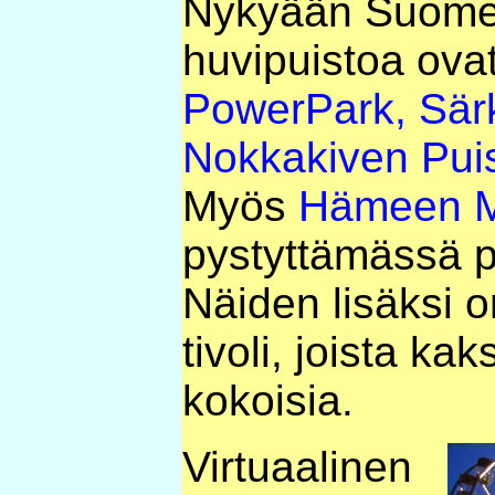
Nykyään Suomen
huvipuistoa ova
PowerPark,
Sär
Nokkakiven Pui
Myös
Hämeen M
pystyttämässä p
Näiden lisäksi 
tivoli, joista ka
kokoisia.
Virtuaalinen