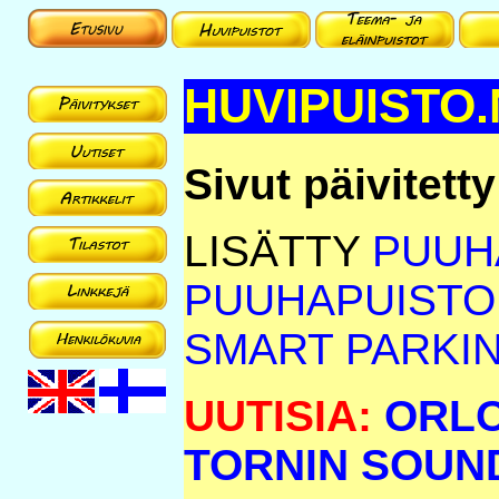
HUVIPUISTO.
Sivut päivitett
LISÄTTY
PUUH
PUUHAPUISTO 
SMART PARKI
UUTISIA:
ORLO
TORNIN SOUN