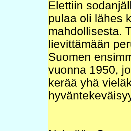
Elettiin sodanjäl
pulaa oli lähes 
mahdollisesta. 
lievittämään per
Suomen ensimmä
vuonna 1950, jok
kerää yhä vielä
hyväntekeväisy